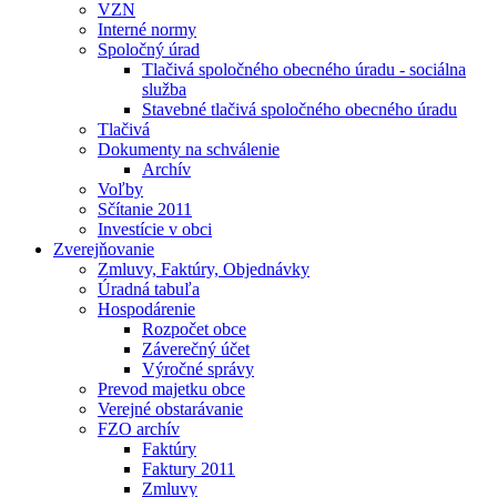
VZN
Interné normy
Spoločný úrad
Tlačivá spoločného obecného úradu - sociálna
služba
Stavebné tlačivá spoločného obecného úradu
Tlačivá
Dokumenty na schválenie
Archív
Voľby
Sčítanie 2011
Investície v obci
Zverejňovanie
Zmluvy, Faktúry, Objednávky
Úradná tabuľa
Hospodárenie
Rozpočet obce
Záverečný účet
Výročné správy
Prevod majetku obce
Verejné obstarávanie
FZO archív
Faktúry
Faktury 2011
Zmluvy