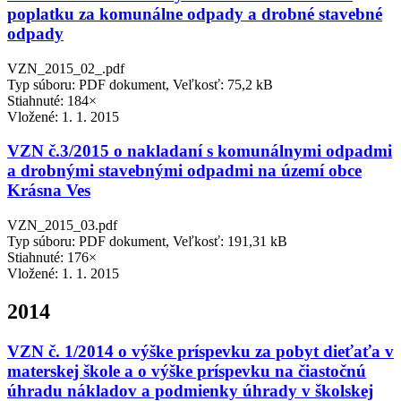
poplatku za komunálne odpady a drobné stavebné
odpady
VZN_2015_02_.pdf
Typ súboru: PDF dokument, Veľkosť: 75,2 kB
Stiahnuté: 184×
Vložené:
1. 1. 2015
VZN č.3/2015 o nakladaní s komunálnymi odpadmi
a drobnými stavebnými odpadmi na území obce
Krásna Ves
VZN_2015_03.pdf
Typ súboru: PDF dokument, Veľkosť: 191,31 kB
Stiahnuté: 176×
Vložené:
1. 1. 2015
2014
VZN č. 1/2014 o výške príspevku za pobyt dieťaťa v
materskej škole a o výške príspevku na čiastočnú
úhradu nákladov a podmienky úhrady v školskej