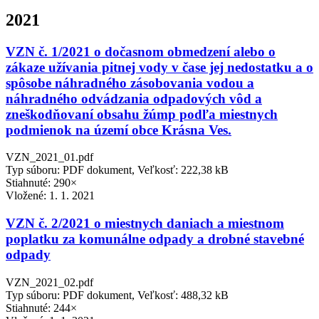
2021
VZN č. 1/2021 o dočasnom obmedzení alebo o
zákaze užívania pitnej vody v čase jej nedostatku a o
spôsobe náhradného zásobovania vodou a
náhradného odvádzania odpadových vôd a
zneškodňovaní obsahu žúmp podľa miestnych
podmienok na území obce Krásna Ves.
VZN_2021_01.pdf
Typ súboru: PDF dokument, Veľkosť: 222,38 kB
Stiahnuté: 290×
Vložené:
1. 1. 2021
VZN č. 2/2021 o miestnych daniach a miestnom
poplatku za komunálne odpady a drobné stavebné
odpady
VZN_2021_02.pdf
Typ súboru: PDF dokument, Veľkosť: 488,32 kB
Stiahnuté: 244×