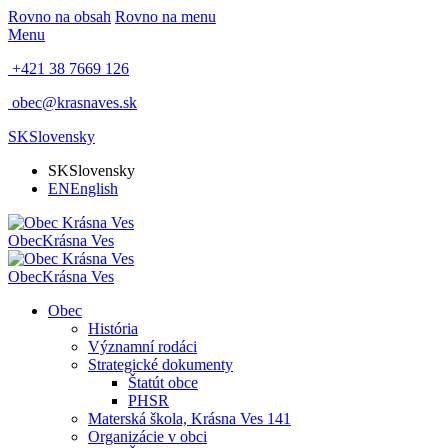
Rovno na obsah
Rovno na menu
Menu
+421 38 7669 126
obec@krasnaves.sk
SK
Slovensky
SK
Slovensky
EN
English
Obec
Krásna Ves
Obec
Krásna Ves
Obec
História
Významní rodáci
Strategické dokumenty
Štatút obce
PHSR
Materská škola, Krásna Ves 141
Organizácie v obci