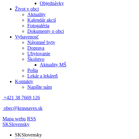
Objednávky
Život v obci
Aktuality
Kalendár akcií
Fotogaléria
Dokumenty o obci
Vybavenosť
Nájomné byty
Doprava
Ubytovanie
Školstvo
Aktuality MŠ
Pošta
Lekár a lekáreň
Kontakty
Napíšte nám
+421 38 7669 126
obec@krasnaves.sk
Mapa webu
RSS
SK
Slovensky
SK
Slovensky