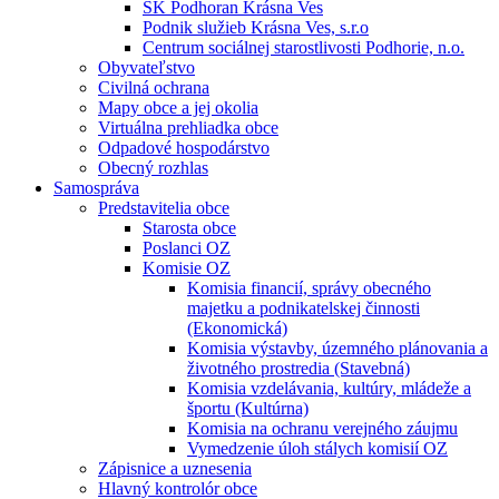
ŠK Podhoran Krásna Ves
Podnik služieb Krásna Ves, s.r.o
Centrum sociálnej starostlivosti Podhorie, n.o.
Obyvateľstvo
Civilná ochrana
Mapy obce a jej okolia
Virtuálna prehliadka obce
Odpadové hospodárstvo
Obecný rozhlas
Samospráva
Predstavitelia obce
Starosta obce
Poslanci OZ
Komisie OZ
Komisia financií, správy obecného
majetku a podnikatelskej činnosti
(Ekonomická)
Komisia výstavby, územného plánovania a
životného prostredia (Stavebná)
Komisia vzdelávania, kultúry, mládeže a
športu (Kultúrna)
Komisia na ochranu verejného záujmu
Vymedzenie úloh stálych komisií OZ
Zápisnice a uznesenia
Hlavný kontrolór obce