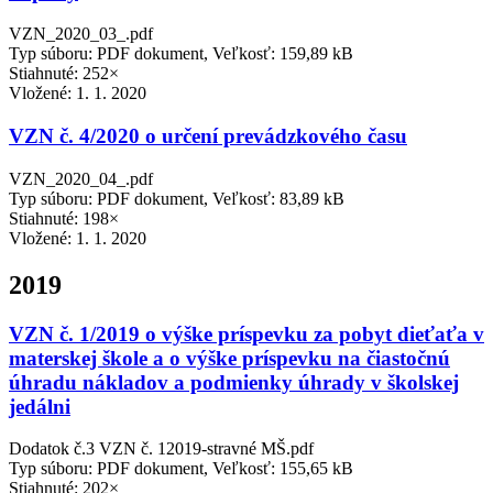
VZN_2020_03_.pdf
Typ súboru: PDF dokument, Veľkosť: 159,89 kB
Stiahnuté: 252×
Vložené:
1. 1. 2020
VZN č. 4/2020 o určení prevádzkového času
VZN_2020_04_.pdf
Typ súboru: PDF dokument, Veľkosť: 83,89 kB
Stiahnuté: 198×
Vložené:
1. 1. 2020
2019
VZN č. 1/2019 o výške príspevku za pobyt dieťaťa v
materskej škole a o výške príspevku na čiastočnú
úhradu nákladov a podmienky úhrady v školskej
jedálni
Dodatok č.3 VZN č. 12019-stravné MŠ.pdf
Typ súboru: PDF dokument, Veľkosť: 155,65 kB
Stiahnuté: 202×