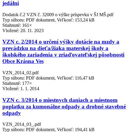
jedálni
Dodatok č.2 VZN č. 32009 o výške príspevku v ŠJ MŠ.pdf
Typ súboru: PDF dokument, Veľkosť: 153,24 kB
Stiahnuté: 161×
Vložené:
20. 11. 2023
VZN c. 2/2014 o určení výšky dotácie na mzdy a
prevádzku na dieťa/žiaka materskej školy a
školského zariadenia v zriaďovateľskej pôsobnosti
Obce Krásna Ves
VZN_2014_02.pdf
Typ súboru: PDF dokument, Veľkosť: 116,47 kB
Stiahnuté: 177×
Vložené:
1. 1. 2014
VZN c. 3/2014 o miestnych daniach a miestnom
poplatku za kumonálne odpady a drobné stavebné
odpady
VZN_2014_03_.pdf
Typ súboru: PDF dokument, Veľkosť: 194,41 kB