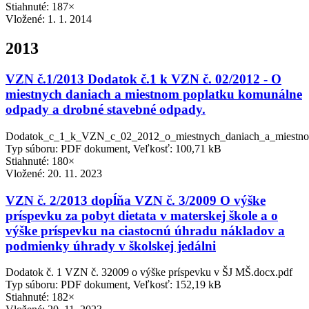
Stiahnuté: 187×
Vložené:
1. 1. 2014
2013
VZN č.1/2013 Dodatok č.1 k VZN č. 02/2012 - O
miestnych daniach a miestnom poplatku komunálne
odpady a drobné stavebné odpady.
Dodatok_c_1_k_VZN_c_02_2012_o_miestnych_daniach_a_miestno
Typ súboru: PDF dokument, Veľkosť: 100,71 kB
Stiahnuté: 180×
Vložené:
20. 11. 2023
VZN č. 2/2013 dopĺňa VZN č. 3/2009 O výške
príspevku za pobyt dietata v materskej škole a o
výške príspevku na ciastocnú úhradu nákladov a
podmienky úhrady v školskej jedálni
Dodatok č. 1 VZN č. 32009 o výške príspevku v ŠJ MŠ.docx.pdf
Typ súboru: PDF dokument, Veľkosť: 152,19 kB
Stiahnuté: 182×