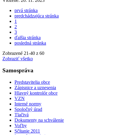
Vložené:
20. 11. 2023
prvá stránka
predchádzajúca stránka
1
2
3
ďalšia stránka
posledná stránka
Zobrazené
21
-
40
z 60
Zobraziť všetko
Samospráva
Predstavitelia obce
Zápisnice a uznesenia
Hlavný kontrolór obce
VZN
Interné normy
Spoločný úrad
Tlačivá
Dokumenty na schválenie
Voľby
Sčítanie 2011