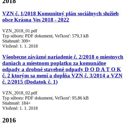
2018
VZN č. 1/2018 Komunitný plán sociálnych služieb
obce Krásna Ves 2018 - 2022
VZN_2018_01.pdf
Typ súboru: PDF dokument, Veľkosť: 579,3 kB
Stiahnuté: 309×
Vložené:
1. 1. 2018
Všeobecne záväzné nariadenie č. 2/2018 o miestnych
daniach a miestnom poplatku za komunálne
odpady a drobné stavebné odpady D O D A T O K
č. 2 ktorým sa mení a dopĺňa VZN č. 3/2014 a VZN
č. 2/2015 (Dodatok č. 1)
VZN_2018_02.pdf
Typ súboru: PDF dokument, Veľkosť: 95,86 kB
Stiahnuté: 184×
Vložené:
1. 1. 2018
2016