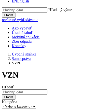
EN
English
Hľadaný výraz
Hľadať
rozšírené vyhľadávanie
Ako vybaviť
Úradná tabuľa
Mobilná aplikácia
Zber odpadu
Kontakty
Úvodná stránka
Samospráva
VZN
VZN
Hľadať
Hľadať
Kategória