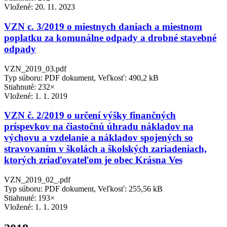
Vložené:
20. 11. 2023
VZN c. 3/2019 o miestnych daniach a miestnom
poplatku za komunálne odpady a drobné stavebné
odpady
VZN_2019_03.pdf
Typ súboru: PDF dokument, Veľkosť: 490,2 kB
Stiahnuté: 232×
Vložené:
1. 1. 2019
VZN č. 2/2019 o určení výšky finančných
príspevkov na čiastočnú úhradu nákladov na
výchovu a vzdelanie a nákladov spojených so
stravovaním v školách a školských zariadeniach,
ktorých zriaďovateľom je obec Krásna Ves
VZN_2019_02_.pdf
Typ súboru: PDF dokument, Veľkosť: 255,56 kB
Stiahnuté: 193×
Vložené:
1. 1. 2019