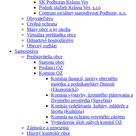
ŠK Podhoran Krásna Ves
Podnik služieb Krásna Ves, s.r.o
Centrum sociálnej starostlivosti Podhorie, n.o.
Obyvateľstvo
Civilná ochrana
Mapy obce a jej okolia
Virtuálna prehliadka obce
Odpadové hospodárstvo
Obecný rozhlas
Samospráva
Predstavitelia obce
Starosta obce
Poslanci OZ
Komisie OZ
Komisia financií, správy obecného
majetku a podnikatelskej činnosti
(Ekonomická)
Komisia výstavby, územného plánovania a
životného prostredia (Stavebná)
Komisia vzdelávania, kultúry, mládeže a
športu (Kultúrna)
Komisia na ochranu verejného záujmu
Vymedzenie úloh stálych komisií OZ
Zápisnice a uznesenia
Hlavný kontrolór obce