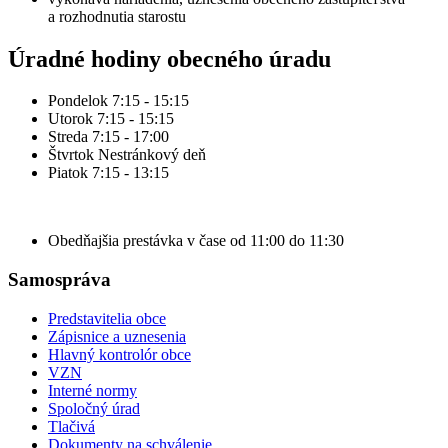
a rozhodnutia starostu
Úradné hodiny obecného úradu
Pondelok 7:15 - 15:15
Utorok 7:15 - 15:15
Streda 7:15 - 17:00
Štvrtok Nestránkový deň
Piatok 7:15 - 13:15
Obedňajšia prestávka v čase od 11:00 do 11:30
Samospráva
Predstavitelia obce
Zápisnice a uznesenia
Hlavný kontrolór obce
VZN
Interné normy
Spoločný úrad
Tlačivá
Dokumenty na schválenie