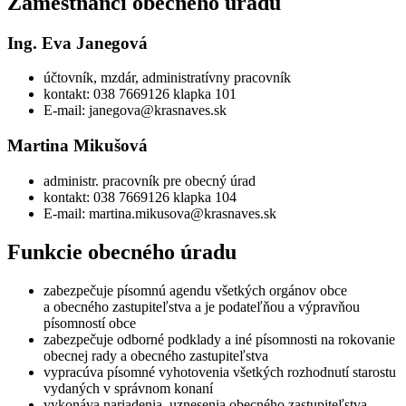
Zamestnanci obecného úradu
Ing. Eva Janegová
účtovník, mzdár, administratívny pracovník
kontakt: 038 7669126 klapka 101
E-mail: janegova@krasnaves.sk
Martina Mikušová
administr. pracovník pre obecný úrad
kontakt: 038 7669126 klapka 104
E-mail: martina.mikusova@krasnaves.sk
Funkcie obecného úradu
zabezpečuje písomnú agendu všetkých orgánov obce
a obecného zastupiteľstva a je podateľňou a výpravňou
písomností obce
zabezpečuje odborné podklady a iné písomnosti na rokovanie
obecnej rady a obecného zastupiteľstva
vypracúva písomné vyhotovenia všetkých rozhodnutí starostu
vydaných v správnom konaní
vykonáva nariadenia, uznesenia obecného zastupiteľstva