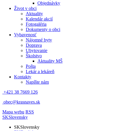
Objednávky
Život v obci
Aktuality
Kalendár akcií
Fotogaléria
Dokumenty o obci
Vybavenosť
Nájomné byty
Doprava
Ubytovanie
Školstvo
Aktuality MŠ
Pošta
Lekár a lekáreň
Kontakty
Napíšte nám
+421 38 7669 126
obec@krasnaves.sk
Mapa webu
RSS
SK
Slovensky
SK
Slovensky