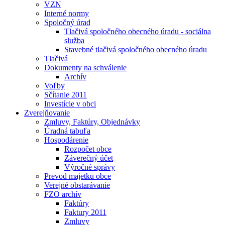
VZN
Interné normy
Spoločný úrad
Tlačivá spoločného obecného úradu - sociálna
služba
Stavebné tlačivá spoločného obecného úradu
Tlačivá
Dokumenty na schválenie
Archív
Voľby
Sčítanie 2011
Investície v obci
Zverejňovanie
Zmluvy, Faktúry, Objednávky
Úradná tabuľa
Hospodárenie
Rozpočet obce
Záverečný účet
Výročné správy
Prevod majetku obce
Verejné obstarávanie
FZO archív
Faktúry
Faktury 2011
Zmluvy