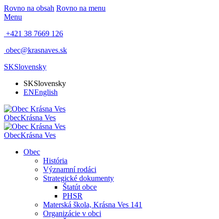
Rovno na obsah
Rovno na menu
Menu
+421 38 7669 126
obec@krasnaves.sk
SK
Slovensky
SK
Slovensky
EN
English
Obec
Krásna Ves
Obec
Krásna Ves
Obec
História
Významní rodáci
Strategické dokumenty
Štatút obce
PHSR
Materská škola, Krásna Ves 141
Organizácie v obci