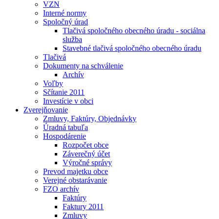
VZN
Interné normy
Spoločný úrad
Tlačivá spoločného obecného úradu - sociálna
služba
Stavebné tlačivá spoločného obecného úradu
Tlačivá
Dokumenty na schválenie
Archív
Voľby
Sčítanie 2011
Investície v obci
Zverejňovanie
Zmluvy, Faktúry, Objednávky
Úradná tabuľa
Hospodárenie
Rozpočet obce
Záverečný účet
Výročné správy
Prevod majetku obce
Verejné obstarávanie
FZO archív
Faktúry
Faktury 2011
Zmluvy