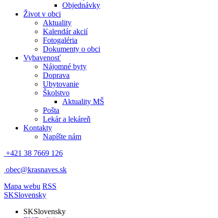
Objednávky
Život v obci
Aktuality
Kalendár akcií
Fotogaléria
Dokumenty o obci
Vybavenosť
Nájomné byty
Doprava
Ubytovanie
Školstvo
Aktuality MŠ
Pošta
Lekár a lekáreň
Kontakty
Napíšte nám
+421 38 7669 126
obec@krasnaves.sk
Mapa webu
RSS
SK
Slovensky
SK
Slovensky