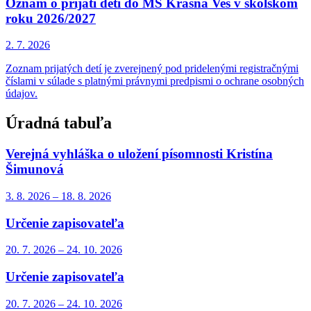
Oznam o prijatí detí do MŠ Krásna Ves v školskom
roku 2026/2027
2. 7.
2026
Zoznam prijatých detí je zverejnený pod pridelenými registračnými
číslami v súlade s platnými právnymi predpismi o ochrane osobných
údajov.
Úradná tabuľa
Verejná vyhláška o uložení písomnosti Kristína
Šimunová
3. 8.
2026
–
18. 8.
2026
Určenie zapisovateľa
20. 7.
2026
–
24. 10.
2026
Určenie zapisovateľa
20. 7.
2026
–
24. 10.
2026