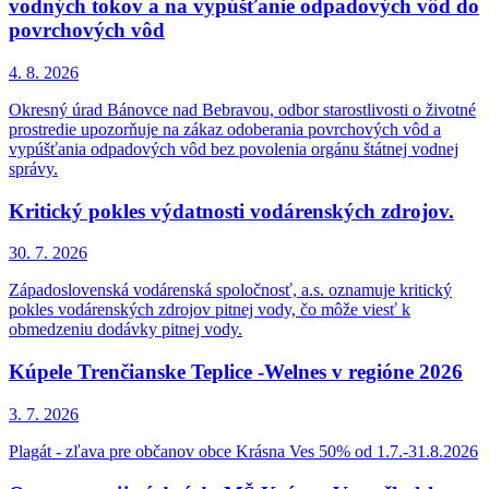
vodných tokov a na vypúšťanie odpadových vôd do
povrchových vôd
4. 8.
2026
Okresný úrad Bánovce nad Bebravou, odbor starostlivosti o životné
prostredie upozorňuje na zákaz odoberania povrchových vôd a
vypúšťania odpadových vôd bez povolenia orgánu štátnej vodnej
správy.
Kritický pokles výdatnosti vodárenských zdrojov.
30. 7.
2026
Západoslovenská vodárenská spoločnosť, a.s. oznamuje kritický
pokles vodárenských zdrojov pitnej vody, čo môže viesť k
obmedzeniu dodávky pitnej vody.
Kúpele Trenčianske Teplice -Welnes v regióne 2026
3. 7.
2026
Plagát - zľava pre občanov obce Krásna Ves 50% od 1.7.-31.8.2026