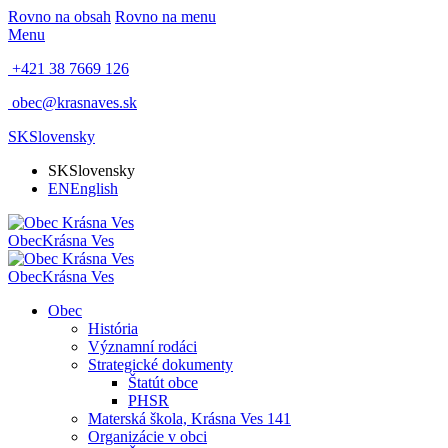
Rovno na obsah
Rovno na menu
Menu
+421 38 7669 126
obec@krasnaves.sk
SK
Slovensky
SK
Slovensky
EN
English
Obec
Krásna Ves
Obec
Krásna Ves
Obec
História
Významní rodáci
Strategické dokumenty
Štatút obce
PHSR
Materská škola, Krásna Ves 141
Organizácie v obci