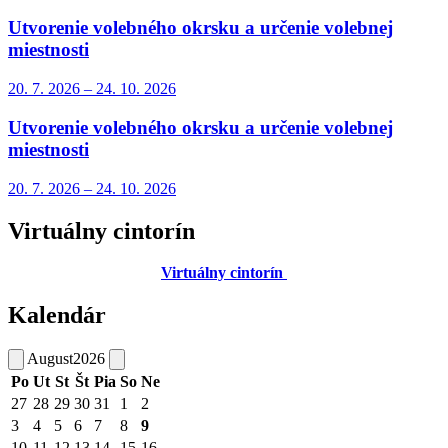
Utvorenie volebného okrsku a určenie volebnej
miestnosti
20. 7.
2026
–
24. 10.
2026
Utvorenie volebného okrsku a určenie volebnej
miestnosti
20. 7.
2026
–
24. 10.
2026
Virtuálny cintorín
Virtuálny cintorín
Kalendár
August
2026
Po
Ut
St
Št
Pia
So
Ne
27
28
29
30
31
1
2
3
4
5
6
7
8
9
10
11
12
13
14
15
16