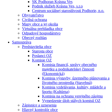
ŠK Podhoran Krásna Ves
Podnik služieb Krásna Ves, s.r.o
Centrum sociálnej starostlivosti Podhorie, n.o.
Obyvateľstvo
Civilná ochrana
Mapy obce a jej okolia
Virtuálna prehliadka obce
Odpadové hospodárstvo
Obecný rozhlas
Samospráva
Predstavitelia obce
Starosta obce
Poslanci OZ
Komisie OZ
Komisia financií, správy obecného
majetku a podnikatelskej činnosti
(Ekonomická)
Komisia výstavby, územného plánovania a
životného prostredia (Stavebná)
Komisia vzdelávania, kultúry, mládeže a
športu (Kultúrna)
Komisia na ochranu verejného záujmu
Vymedzenie úloh stálych komisií OZ
Zápisnice a uznesenia
Hlavný kontrolór obce