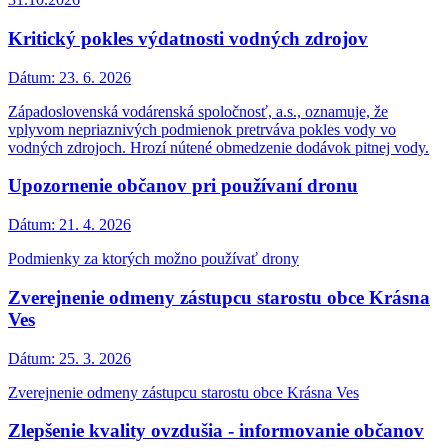
Kritický pokles výdatnosti vodných zdrojov
Dátum:
23. 6. 2026
Západoslovenská vodárenská spoločnosť, a.s., oznamuje, že
vplyvom nepriaznivých podmienok pretrváva pokles vody vo
vodných zdrojoch. Hrozí nútené obmedzenie dodávok pitnej vody.
Upozornenie občanov pri používaní dronu
Dátum:
21. 4. 2026
Podmienky za ktorých možno používať drony
Zverejnenie odmeny zástupcu starostu obce Krásna
Ves
Dátum:
25. 3. 2026
Zverejnenie odmeny zástupcu starostu obce Krásna Ves
Zlepšenie kvality ovzdušia - informovanie občanov