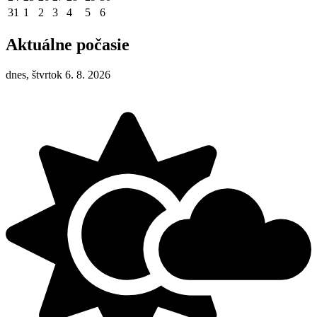
31
1
2
3
4
5
6
Aktuálne počasie
dnes, štvrtok 6. 8. 2026