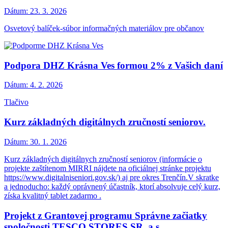
Dátum:
23. 3. 2026
Osvetový balíček-súbor informačných materiálov pre občanov
Podpora DHZ Krásna Ves formou 2% z Vašich daní
Dátum:
4. 2. 2026
Tlačivo
Kurz základných digitálnych zručností seniorov.
Dátum:
30. 1. 2026
Kurz základných digitálnych zručností seniorov (informácie o
projekte zaštítenom MIRRI nájdete na oficiálnej stránke projektu
https://www.digitalniseniori.gov.sk/) aj pre okres Trenčín.V skratke
a jednoducho: každý oprávnený účastník, ktorí absolvuje celý kurz,
získa kvalitný tablet zadarmo .
Projekt z Grantovej programu Správne začiatky
spoločnosti TESCO STORES SR, a.s.