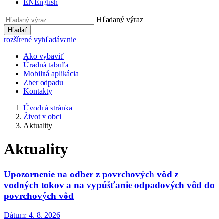
EN
English
Hľadaný výraz
Hľadať
rozšírené vyhľadávanie
Ako vybaviť
Úradná tabuľa
Mobilná aplikácia
Zber odpadu
Kontakty
Úvodná stránka
Život v obci
Aktuality
Aktuality
Upozornenie na odber z povrchových vôd z
vodných tokov a na vypúšťanie odpadových vôd do
povrchových vôd
Dátum:
4. 8. 2026