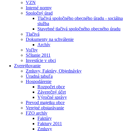
VZN
Interné normy
Spoločný úrad
Tlačivá spoločného obecného úradu - sociálna
služba
Stavebné tlačivá spoločného obecného úradu
Tlačivá
Dokumenty na schválenie
Archív
Voľby
Sčítanie 2011
Investície v obci
Zverejňovanie
Zmluvy, Faktúry, Objednávky
Úradná tabuľa
Hospodárenie
Rozpočet obce
Záverečný účet
Výročné správy
Prevod majetku obce
Verejné obstarávanie
FZO archív
Faktúry
Faktury 2011
Zmluvy