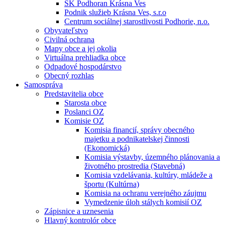
ŠK Podhoran Krásna Ves
Podnik služieb Krásna Ves, s.r.o
Centrum sociálnej starostlivosti Podhorie, n.o.
Obyvateľstvo
Civilná ochrana
Mapy obce a jej okolia
Virtuálna prehliadka obce
Odpadové hospodárstvo
Obecný rozhlas
Samospráva
Predstavitelia obce
Starosta obce
Poslanci OZ
Komisie OZ
Komisia financií, správy obecného
majetku a podnikatelskej činnosti
(Ekonomická)
Komisia výstavby, územného plánovania a
životného prostredia (Stavebná)
Komisia vzdelávania, kultúry, mládeže a
športu (Kultúrna)
Komisia na ochranu verejného záujmu
Vymedzenie úloh stálych komisií OZ
Zápisnice a uznesenia
Hlavný kontrolór obce