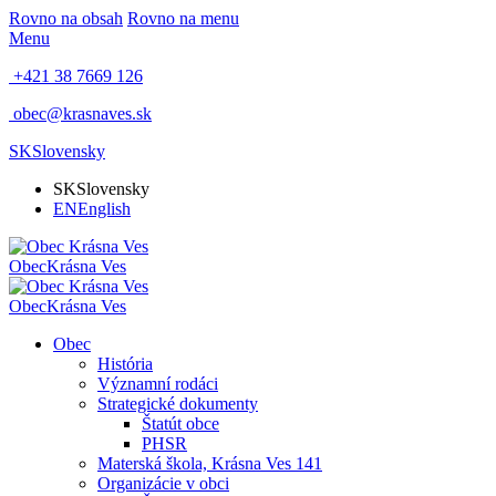
Rovno na obsah
Rovno na menu
Menu
+421 38 7669 126
obec@krasnaves.sk
SK
Slovensky
SK
Slovensky
EN
English
Obec
Krásna Ves
Obec
Krásna Ves
Obec
História
Významní rodáci
Strategické dokumenty
Štatút obce
PHSR
Materská škola, Krásna Ves 141
Organizácie v obci