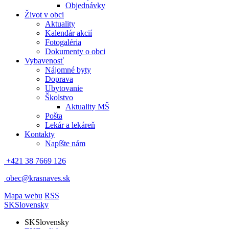
Objednávky
Život v obci
Aktuality
Kalendár akcií
Fotogaléria
Dokumenty o obci
Vybavenosť
Nájomné byty
Doprava
Ubytovanie
Školstvo
Aktuality MŠ
Pošta
Lekár a lekáreň
Kontakty
Napíšte nám
+421 38 7669 126
obec@krasnaves.sk
Mapa webu
RSS
SK
Slovensky
SK
Slovensky