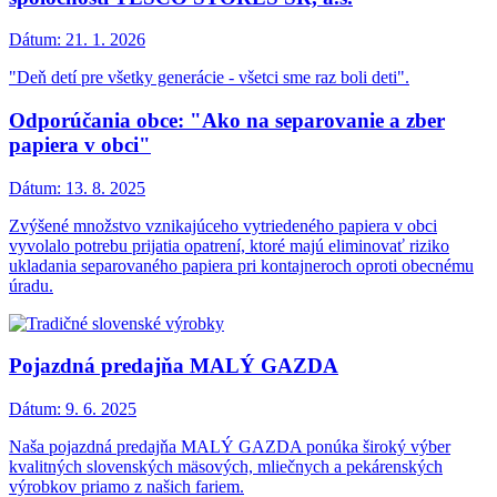
Dátum:
21. 1. 2026
"Deň detí pre všetky generácie - všetci sme raz boli deti".
Odporúčania obce: "Ako na separovanie a zber
papiera v obci"
Dátum:
13. 8. 2025
Zvýšené množstvo vznikajúceho vytriedeného papiera v obci
vyvolalo potrebu prijatia opatrení, ktoré majú eliminovať riziko
ukladania separovaného papiera pri kontajneroch oproti obecnému
úradu.
Pojazdná predajňa MALÝ GAZDA
Dátum:
9. 6. 2025
Naša pojazdná predajňa MALÝ GAZDA ponúka široký výber
kvalitných slovenských mäsových, mliečnych a pekárenských
výrobkov priamo z našich fariem.