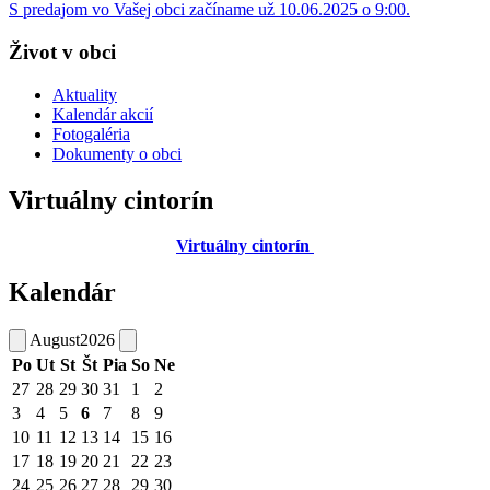
S predajom vo Vašej obci začíname už 10.06.2025 o 9:00.
Život v obci
Aktuality
Kalendár akcií
Fotogaléria
Dokumenty o obci
Virtuálny cintorín
Virtuálny cintorín
Kalendár
August
2026
Po
Ut
St
Št
Pia
So
Ne
27
28
29
30
31
1
2
3
4
5
6
7
8
9
10
11
12
13
14
15
16
17
18
19
20
21
22
23
24
25
26
27
28
29
30