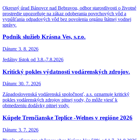
Okresný úrad Bánovce nad Bebravou, odbor starostlivosti o životné
prostredie upozorňuje na zákaz odoberania povrchových vôd a
vypúšťania odpadových vôd bez povolenia orgánu štátnej vodnej
správy.
Podnik služieb Krásna Ves, s.r.o.
Dátum:
3. 8. 2026
Jedálny lístok od 3.8.-7.8.2026
Kritický pokles výdatnosti vodárenských zdrojov.
Dátum:
30. 7. 2026
Západoslovenská vodárenská spoločnosť, a.s. oznamuje kritický
pokles vodárenských zdrojov pitnej vody, čo môže viesť k
obmedzeniu dodávky pitnej vody.
Kúpele Trenčianske Teplice -Welnes v regióne 2026
Dátum:
3. 7. 2026