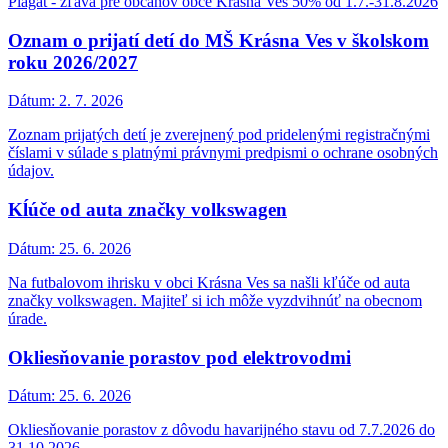
Plagát - zľava pre občanov obce Krásna Ves 50% od 1.7.-31.8.2026
Oznam o prijatí detí do MŠ Krásna Ves v školskom
roku 2026/2027
Dátum:
2. 7. 2026
Zoznam prijatých detí je zverejnený pod pridelenými registračnými
číslami v súlade s platnými právnymi predpismi o ochrane osobných
údajov.
Kĺúče od auta značky volkswagen
Dátum:
25. 6. 2026
Na futbalovom ihrisku v obci Krásna Ves sa našli kľúče od auta
značky volkswagen. Majiteľ si ich môže vyzdvihnúť na obecnom
úrade.
Okliesňovanie porastov pod elektrovodmi
Dátum:
25. 6. 2026
Okliesňovanie porastov z dôvodu havarijného stavu od 7.7.2026 do
31.10.2026