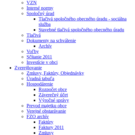
VZN
Interné normy
Spoločný úrad
Tlačivá spoločného obecného úradu - sociálna
služba
Stavebné tlačivá spoločného obecného úradu
Tlačivá
Dokumenty na schválenie
Archív
Voľby
Sčítanie 2011
Investície v obci
Zverejňovanie
Zmluvy, Faktúry, Objednávky
Úradná tabuľa
Hospodárenie
Rozpočet obce
Záverečný účet
Výročné správy
Prevod majetku obce
Verejné obstarávanie
FZO archív
Faktúry
Faktury 2011
Zmluvy