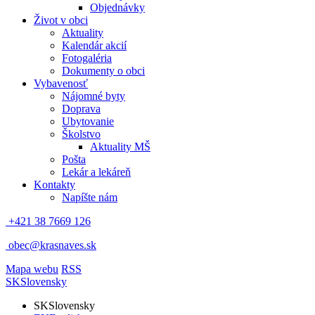
Objednávky
Život v obci
Aktuality
Kalendár akcií
Fotogaléria
Dokumenty o obci
Vybavenosť
Nájomné byty
Doprava
Ubytovanie
Školstvo
Aktuality MŠ
Pošta
Lekár a lekáreň
Kontakty
Napíšte nám
+421 38 7669 126
obec@krasnaves.sk
Mapa webu
RSS
SK
Slovensky
SK
Slovensky