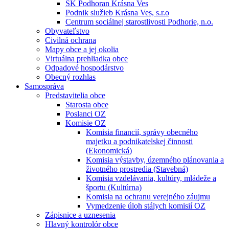
ŠK Podhoran Krásna Ves
Podnik služieb Krásna Ves, s.r.o
Centrum sociálnej starostlivosti Podhorie, n.o.
Obyvateľstvo
Civilná ochrana
Mapy obce a jej okolia
Virtuálna prehliadka obce
Odpadové hospodárstvo
Obecný rozhlas
Samospráva
Predstavitelia obce
Starosta obce
Poslanci OZ
Komisie OZ
Komisia financií, správy obecného
majetku a podnikatelskej činnosti
(Ekonomická)
Komisia výstavby, územného plánovania a
životného prostredia (Stavebná)
Komisia vzdelávania, kultúry, mládeže a
športu (Kultúrna)
Komisia na ochranu verejného záujmu
Vymedzenie úloh stálych komisií OZ
Zápisnice a uznesenia
Hlavný kontrolór obce