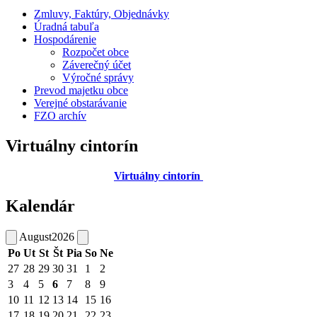
Zmluvy, Faktúry, Objednávky
Úradná tabuľa
Hospodárenie
Rozpočet obce
Záverečný účet
Výročné správy
Prevod majetku obce
Verejné obstarávanie
FZO archív
Virtuálny cintorín
Virtuálny cintorín
Kalendár
August
2026
Po
Ut
St
Št
Pia
So
Ne
27
28
29
30
31
1
2
3
4
5
6
7
8
9
10
11
12
13
14
15
16
17
18
19
20
21
22
23