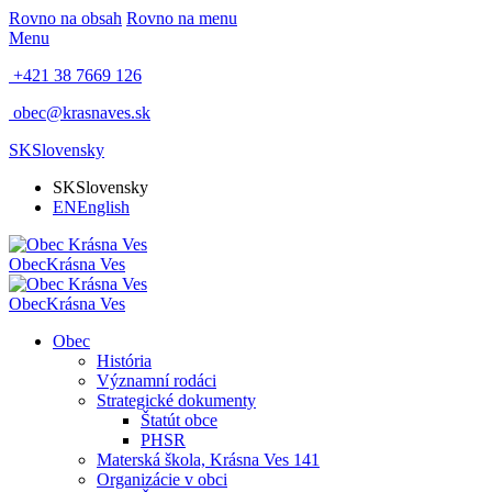
Rovno na obsah
Rovno na menu
Menu
+421 38 7669 126
obec@krasnaves.sk
SK
Slovensky
SK
Slovensky
EN
English
Obec
Krásna Ves
Obec
Krásna Ves
Obec
História
Významní rodáci
Strategické dokumenty
Štatút obce
PHSR
Materská škola, Krásna Ves 141
Organizácie v obci