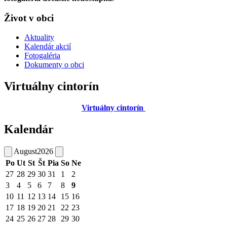
Život v obci
Aktuality
Kalendár akcií
Fotogaléria
Dokumenty o obci
Virtuálny cintorín
Virtuálny cintorín
Kalendár
August
2026
Po
Ut
St
Št
Pia
So
Ne
27
28
29
30
31
1
2
3
4
5
6
7
8
9
10
11
12
13
14
15
16
17
18
19
20
21
22
23
24
25
26
27
28
29
30