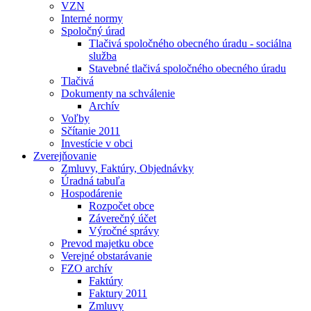
VZN
Interné normy
Spoločný úrad
Tlačivá spoločného obecného úradu - sociálna
služba
Stavebné tlačivá spoločného obecného úradu
Tlačivá
Dokumenty na schválenie
Archív
Voľby
Sčítanie 2011
Investície v obci
Zverejňovanie
Zmluvy, Faktúry, Objednávky
Úradná tabuľa
Hospodárenie
Rozpočet obce
Záverečný účet
Výročné správy
Prevod majetku obce
Verejné obstarávanie
FZO archív
Faktúry
Faktury 2011
Zmluvy