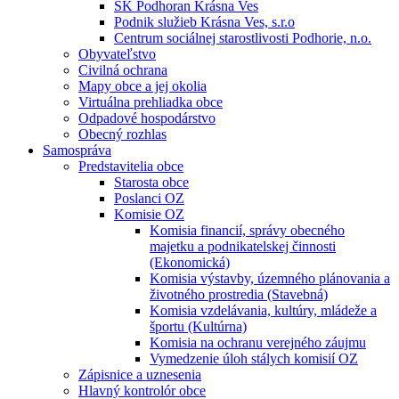
ŠK Podhoran Krásna Ves
Podnik služieb Krásna Ves, s.r.o
Centrum sociálnej starostlivosti Podhorie, n.o.
Obyvateľstvo
Civilná ochrana
Mapy obce a jej okolia
Virtuálna prehliadka obce
Odpadové hospodárstvo
Obecný rozhlas
Samospráva
Predstavitelia obce
Starosta obce
Poslanci OZ
Komisie OZ
Komisia financií, správy obecného
majetku a podnikatelskej činnosti
(Ekonomická)
Komisia výstavby, územného plánovania a
životného prostredia (Stavebná)
Komisia vzdelávania, kultúry, mládeže a
športu (Kultúrna)
Komisia na ochranu verejného záujmu
Vymedzenie úloh stálych komisií OZ
Zápisnice a uznesenia
Hlavný kontrolór obce