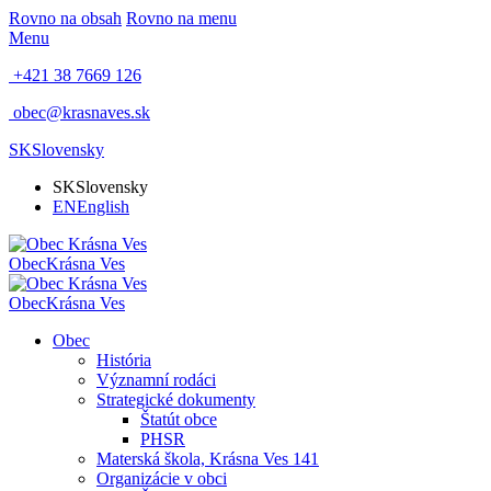
Rovno na obsah
Rovno na menu
Menu
+421 38 7669 126
obec@krasnaves.sk
SK
Slovensky
SK
Slovensky
EN
English
Obec
Krásna Ves
Obec
Krásna Ves
Obec
História
Významní rodáci
Strategické dokumenty
Štatút obce
PHSR
Materská škola, Krásna Ves 141
Organizácie v obci