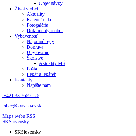
Objednávky
Život v obci
Aktuality
Kalendár akcií
Fotogaléria
Dokumenty o obci
Vybavenosť
Nájomné byty
Doprava
Ubytovanie
Školstvo
Aktuality MŠ
Pošta
Lekár a lekáreň
Kontakty
Napíšte nám
+421 38 7669 126
obec@krasnaves.sk
Mapa webu
RSS
SK
Slovensky
SK
Slovensky