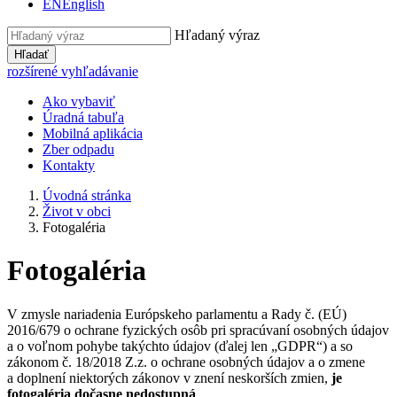
EN
English
Hľadaný výraz
Hľadať
rozšírené vyhľadávanie
Ako vybaviť
Úradná tabuľa
Mobilná aplikácia
Zber odpadu
Kontakty
Úvodná stránka
Život v obci
Fotogaléria
Fotogaléria
V zmysle nariadenia Európskeho parlamentu a Rady č. (EÚ)
2016/679 o ochrane fyzických osôb pri spracúvaní osobných údajov
a o voľnom pohybe takýchto údajov (ďalej len „GDPR“) a so
zákonom č. 18/2018 Z.z. o ochrane osobných údajov a o zmene
a doplnení niektorých zákonov v znení neskorších zmien,
je
fotogaléria dočasne nedostupná
.