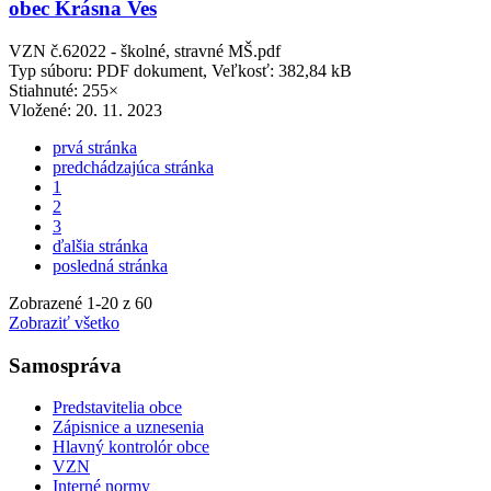
obec Krásna Ves
VZN č.62022 - školné, stravné MŠ.pdf
Typ súboru: PDF dokument, Veľkosť: 382,84 kB
Stiahnuté: 255×
Vložené:
20. 11. 2023
prvá stránka
predchádzajúca stránka
1
2
3
ďalšia stránka
posledná stránka
Zobrazené
1
-
20
z 60
Zobraziť všetko
Samospráva
Predstavitelia obce
Zápisnice a uznesenia
Hlavný kontrolór obce
VZN
Interné normy