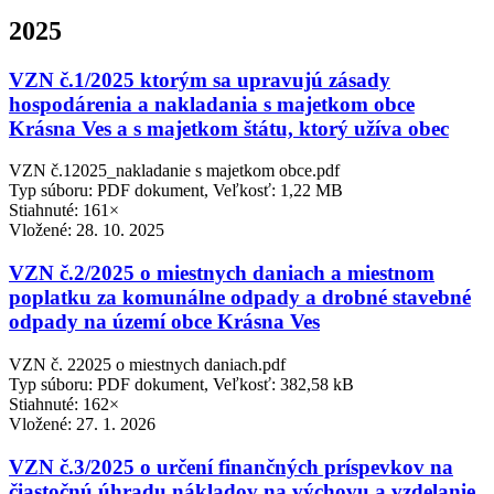
2025
VZN č.1/2025 ktorým sa upravujú zásady
hospodárenia a nakladania s majetkom obce
Krásna Ves a s majetkom štátu, ktorý užíva obec
VZN č.12025_nakladanie s majetkom obce.pdf
Typ súboru: PDF dokument, Veľkosť: 1,22 MB
Stiahnuté: 161×
Vložené:
28. 10. 2025
VZN č.2/2025 o miestnych daniach a miestnom
poplatku za komunálne odpady a drobné stavebné
odpady na území obce Krásna Ves
VZN č. 22025 o miestnych daniach.pdf
Typ súboru: PDF dokument, Veľkosť: 382,58 kB
Stiahnuté: 162×
Vložené:
27. 1. 2026
VZN č.3/2025 o určení finančných príspevkov na
čiastočnú úhradu nákladov na výchovu a vzdelanie