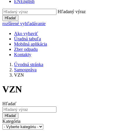
EN
English
Hľadaný výraz
Hľadať
rozšírené vyhľadávanie
Ako vybaviť
Úradná tabuľa
Mobilná aplikácia
Zber odpadu
Kontakty
Úvodná stránka
Samospráva
VZN
VZN
Hľadať
Hľadať
Kategória