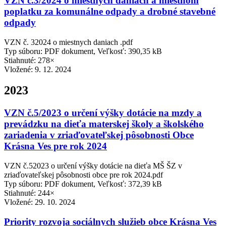
VZN č.3/2024 o miestnych daniach a miestnom
poplatku za komunálne odpady a drobné stavebné
odpady
VZN č. 32024 o miestnych daniach .pdf
Typ súboru: PDF dokument, Veľkosť: 390,35 kB
Stiahnuté: 278×
Vložené:
9. 12. 2024
2023
VZN č.5/2023 o určení výšky dotácie na mzdy a
prevádzku na dieťa materskej školy a školského
zariadenia v zriaďovateľskej pôsobnosti Obce
Krásna Ves pre rok 2024
VZN č.52023 o určení výšky dotácie na dieťa MŠ ŠZ v
zriaďovateľskej pôsobnosti obce pre rok 2024.pdf
Typ súboru: PDF dokument, Veľkosť: 372,39 kB
Stiahnuté: 244×
Vložené:
29. 10. 2024
Priority rozvoja sociálnych služieb obce Krásna Ves