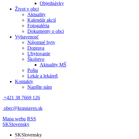
Objednávky
Život v obci
Aktuality
Kalendár akcií
Fotogaléria
Dokumenty o obci
Vybavenosť
Nájomné byty
Doprava
Ubytovanie
Školstvo
Aktuality MŠ
Pošta
Lekár a lekáreň
Kontakty
Napíšte nám
+421 38 7669 126
obec@krasnaves.sk
Mapa webu
RSS
SK
Slovensky
SK
Slovensky