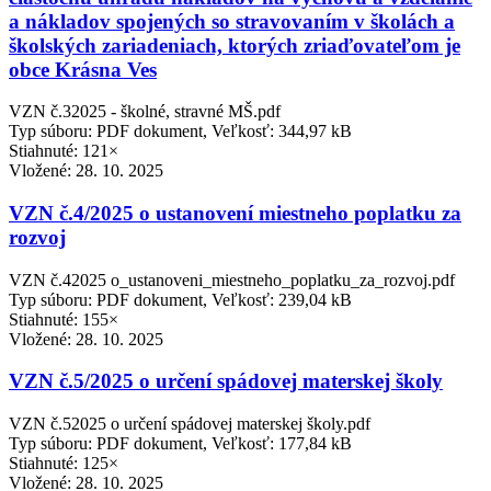
a nákladov spojených so stravovaním v školách a
školských zariadeniach, ktorých zriaďovateľom je
obce Krásna Ves
VZN č.32025 - školné, stravné MŠ.pdf
Typ súboru: PDF dokument, Veľkosť: 344,97 kB
Stiahnuté: 121×
Vložené:
28. 10. 2025
VZN č.4/2025 o ustanovení miestneho poplatku za
rozvoj
VZN č.42025 o_ustanoveni_miestneho_poplatku_za_rozvoj.pdf
Typ súboru: PDF dokument, Veľkosť: 239,04 kB
Stiahnuté: 155×
Vložené:
28. 10. 2025
VZN č.5/2025 o určení spádovej materskej školy
VZN č.52025 o určení spádovej materskej školy.pdf
Typ súboru: PDF dokument, Veľkosť: 177,84 kB
Stiahnuté: 125×
Vložené:
28. 10. 2025