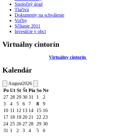
Spoločný úrad
Tlačivá
Dokumenty na schválenie
Voľby
Sčítanie 2011
Investície v obci
Virtuálny cintorín
Virtuálny cintorín
Kalendár
August
2026
Po
Ut
St
Št
Pia
So
Ne
27
28
29
30
31
1
2
3
4
5
6
7
8
9
10
11
12
13
14
15
16
17
18
19
20
21
22
23
24
25
26
27
28
29
30
31
1
2
3
4
5
6