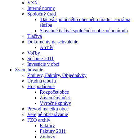
VZN
Interné normy
Spoločný úrad
Tlačivá spoločného obecného úradu - sociálna
služba
Stavebné tlačivá spoločného obecného úradu
Tlačivá
Dokumenty na schválenie
Archív
Voľby
Sčítanie 2011
Investície v obci
Zverejňovanie
Zmluvy, Faktúry, Objednávky
Úradná tabuľa
Hospodárenie
Rozpočet obce
Záverečný účet
Výročné správy
Prevod majetku obce
Verejné obstarávanie
FZO archív
Faktúry
Faktury 2011
Zmluvy