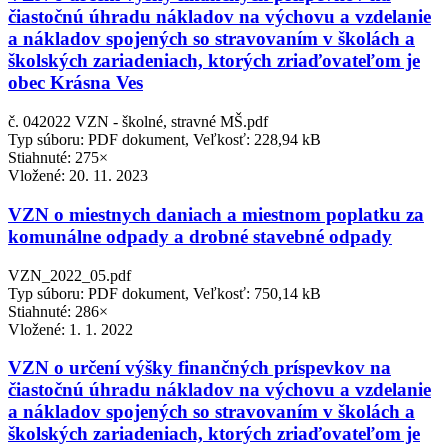
čiastočnú úhradu nákladov na výchovu a vzdelanie
a nákladov spojených so stravovaním v školách a
školských zariadeniach, ktorých zriaďovateľom je
obec Krásna Ves
č. 042022 VZN - školné, stravné MŠ.pdf
Typ súboru: PDF dokument, Veľkosť: 228,94 kB
Stiahnuté: 275×
Vložené:
20. 11. 2023
VZN o miestnych daniach a miestnom poplatku za
komunálne odpady a drobné stavebné odpady
VZN_2022_05.pdf
Typ súboru: PDF dokument, Veľkosť: 750,14 kB
Stiahnuté: 286×
Vložené:
1. 1. 2022
VZN o určení výšky finančných príspevkov na
čiastočnú úhradu nákladov na výchovu a vzdelanie
a nákladov spojených so stravovaním v školách a
školských zariadeniach, ktorých zriaďovateľom je