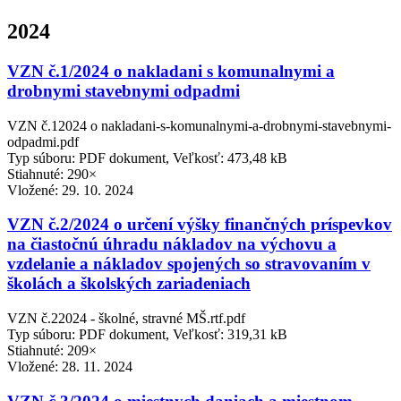
2024
VZN č.1/2024 o nakladani s komunalnymi a
drobnymi stavebnymi odpadmi
VZN č.12024 o nakladani-s-komunalnymi-a-drobnymi-stavebnymi-
odpadmi.pdf
Typ súboru: PDF dokument, Veľkosť: 473,48 kB
Stiahnuté: 290×
Vložené:
29. 10. 2024
VZN č.2/2024 o určení výšky finančných príspevkov
na čiastočnú úhradu nákladov na výchovu a
vzdelanie a nákladov spojených so stravovaním v
školách a školských zariadeniach
VZN č.22024 - školné, stravné MŠ.rtf.pdf
Typ súboru: PDF dokument, Veľkosť: 319,31 kB
Stiahnuté: 209×
Vložené:
28. 11. 2024