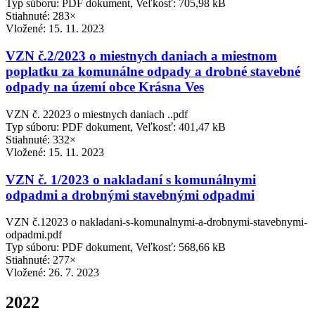
Typ súboru: PDF dokument, Veľkosť: 705,98 kB
Stiahnuté: 283×
Vložené:
15. 11. 2023
VZN č.2/2023 o miestnych daniach a miestnom
poplatku za komunálne odpady a drobné stavebné
odpady na území obce Krásna Ves
VZN č. 22023 o miestnych daniach ..pdf
Typ súboru: PDF dokument, Veľkosť: 401,47 kB
Stiahnuté: 332×
Vložené:
15. 11. 2023
VZN č. 1/2023 o nakladaní s komunálnymi
odpadmi a drobnými stavebnými odpadmi
VZN č.12023 o nakladani-s-komunalnymi-a-drobnymi-stavebnymi-
odpadmi.pdf
Typ súboru: PDF dokument, Veľkosť: 568,66 kB
Stiahnuté: 277×
Vložené:
26. 7. 2023
2022