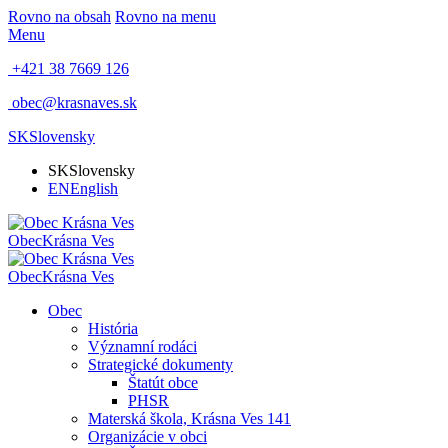
Rovno na obsah
Rovno na menu
Menu
+421 38 7669 126
obec@krasnaves.sk
SK
Slovensky
SK
Slovensky
EN
English
Obec
Krásna Ves
Obec
Krásna Ves
Obec
História
Významní rodáci
Strategické dokumenty
Štatút obce
PHSR
Materská škola, Krásna Ves 141
Organizácie v obci