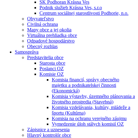
ŠK Podhoran Krásna Ves
Podnik služieb Krásna Ves, s.r.o
Centrum sociálnej starostlivosti Podhorie, n.o.
Obyvateľstvo
Civilná ochrana
Mapy obce a jej okolia
Virtuálna prehliadka obce
Odpadové hospodárstvo
Obecný rozhlas
Samospráva
Predstavitelia obce
Starosta obce
Poslanci OZ
Komisie OZ
Komisia financií, správy obecného
majetku a podnikatelskej činnosti
(Ekonomická)
Komisia výstavby, územného plánovania a
životného prostredia (Stavebná)
Komisia vzdelávania, kultúry, mládeže a
športu (Kultúrna)
Komisia na ochranu verejného záujmu
Vymedzenie úloh stálych komisií OZ
Zápisnice a uznesenia
Hlavný kontrolór obce