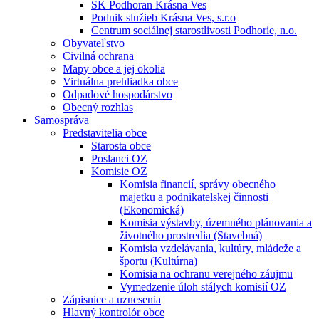
ŠK Podhoran Krásna Ves
Podnik služieb Krásna Ves, s.r.o
Centrum sociálnej starostlivosti Podhorie, n.o.
Obyvateľstvo
Civilná ochrana
Mapy obce a jej okolia
Virtuálna prehliadka obce
Odpadové hospodárstvo
Obecný rozhlas
Samospráva
Predstavitelia obce
Starosta obce
Poslanci OZ
Komisie OZ
Komisia financií, správy obecného
majetku a podnikatelskej činnosti
(Ekonomická)
Komisia výstavby, územného plánovania a
životného prostredia (Stavebná)
Komisia vzdelávania, kultúry, mládeže a
športu (Kultúrna)
Komisia na ochranu verejného záujmu
Vymedzenie úloh stálych komisií OZ
Zápisnice a uznesenia
Hlavný kontrolór obce