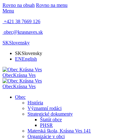
Rovno na obsah
Rovno na menu
Menu
+421 38 7669 126
obec@krasnaves.sk
SK
Slovensky
SK
Slovensky
EN
English
Obec
Krásna Ves
Obec
Krásna Ves
Obec
História
Významní rodáci
Strategické dokumenty
Štatút obce
PHSR
Materská škola, Krásna Ves 141
Organizácie v obci