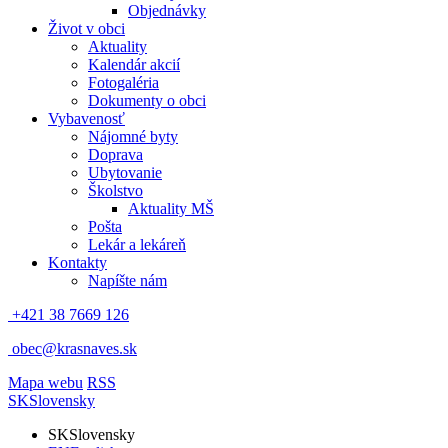
Objednávky
Život v obci
Aktuality
Kalendár akcií
Fotogaléria
Dokumenty o obci
Vybavenosť
Nájomné byty
Doprava
Ubytovanie
Školstvo
Aktuality MŠ
Pošta
Lekár a lekáreň
Kontakty
Napíšte nám
+421 38 7669 126
obec@krasnaves.sk
Mapa webu
RSS
SK
Slovensky
SK
Slovensky