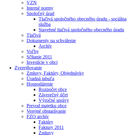
VZN
Interné normy
Spoločný úrad
Tlačivá spoločného obecného úradu - sociálna
služba
Stavebné tlačivá spoločného obecného úradu
Tlačivá
Dokumenty na schválenie
Archív
Voľby
Sčítanie 2011
Investície v obci
Zverejňovanie
Zmluvy, Faktúry, Objednávky
Úradná tabuľa
Hospodárenie
Rozpočet obce
Záverečný účet
Výročné správy
Prevod majetku obce
Verejné obstarávanie
FZO archív
Faktúry
Faktury 2011
Zmluvy