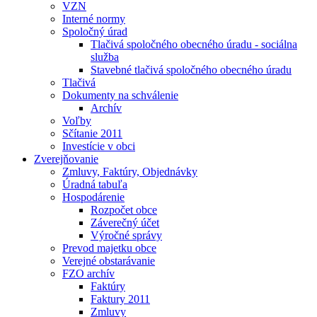
VZN
Interné normy
Spoločný úrad
Tlačivá spoločného obecného úradu - sociálna
služba
Stavebné tlačivá spoločného obecného úradu
Tlačivá
Dokumenty na schválenie
Archív
Voľby
Sčítanie 2011
Investície v obci
Zverejňovanie
Zmluvy, Faktúry, Objednávky
Úradná tabuľa
Hospodárenie
Rozpočet obce
Záverečný účet
Výročné správy
Prevod majetku obce
Verejné obstarávanie
FZO archív
Faktúry
Faktury 2011
Zmluvy