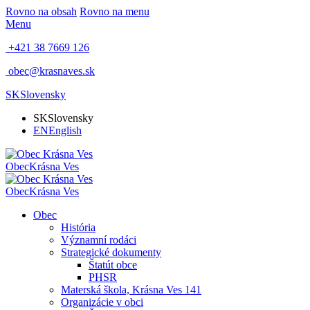
Rovno na obsah
Rovno na menu
Menu
+421 38 7669 126
obec@krasnaves.sk
SK
Slovensky
SK
Slovensky
EN
English
Obec
Krásna Ves
Obec
Krásna Ves
Obec
História
Významní rodáci
Strategické dokumenty
Štatút obce
PHSR
Materská škola, Krásna Ves 141
Organizácie v obci