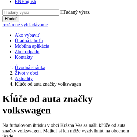
EN
English
Hľadaný výraz
Hľadať
rozšírené vyhľadávanie
Ako vybaviť
Úradná tabuľa
Mobilná aplikácia
Zber odpadu
Kontakty
Úvodná stránka
Život v obci
Aktuality
Kĺúče od auta značky volkswagen
Kĺúče od auta značky
volkswagen
Na futbalovom ihrisku v obci Krásna Ves sa našli kľúče od auta
značky volkswagen. Majiteľ si ich môže vyzdvihnúť na obecnom
úrade.