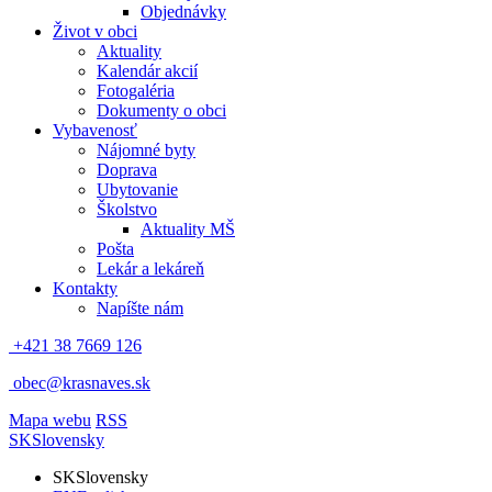
Objednávky
Život v obci
Aktuality
Kalendár akcií
Fotogaléria
Dokumenty o obci
Vybavenosť
Nájomné byty
Doprava
Ubytovanie
Školstvo
Aktuality MŠ
Pošta
Lekár a lekáreň
Kontakty
Napíšte nám
+421 38 7669 126
obec@krasnaves.sk
Mapa webu
RSS
SK
Slovensky
SK
Slovensky