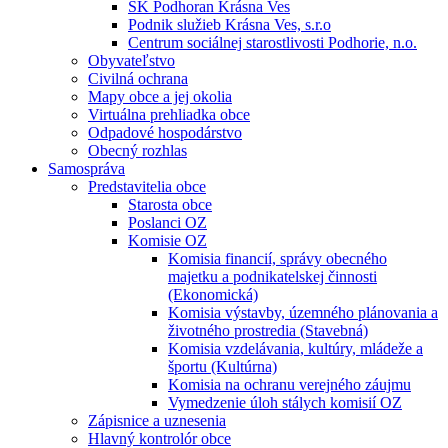
ŠK Podhoran Krásna Ves
Podnik služieb Krásna Ves, s.r.o
Centrum sociálnej starostlivosti Podhorie, n.o.
Obyvateľstvo
Civilná ochrana
Mapy obce a jej okolia
Virtuálna prehliadka obce
Odpadové hospodárstvo
Obecný rozhlas
Samospráva
Predstavitelia obce
Starosta obce
Poslanci OZ
Komisie OZ
Komisia financií, správy obecného
majetku a podnikatelskej činnosti
(Ekonomická)
Komisia výstavby, územného plánovania a
životného prostredia (Stavebná)
Komisia vzdelávania, kultúry, mládeže a
športu (Kultúrna)
Komisia na ochranu verejného záujmu
Vymedzenie úloh stálych komisií OZ
Zápisnice a uznesenia
Hlavný kontrolór obce