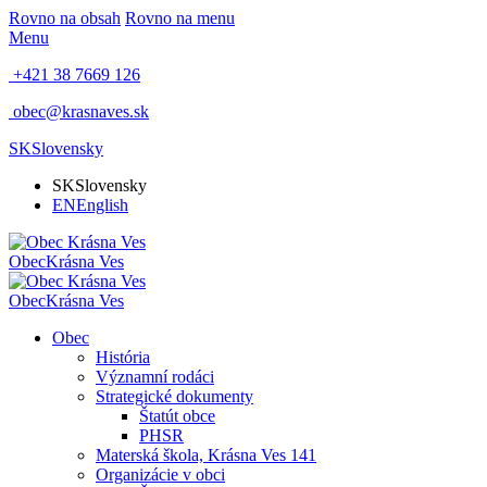
Rovno na obsah
Rovno na menu
Menu
+421 38 7669 126
obec@krasnaves.sk
SK
Slovensky
SK
Slovensky
EN
English
Obec
Krásna Ves
Obec
Krásna Ves
Obec
História
Významní rodáci
Strategické dokumenty
Štatút obce
PHSR
Materská škola, Krásna Ves 141
Organizácie v obci