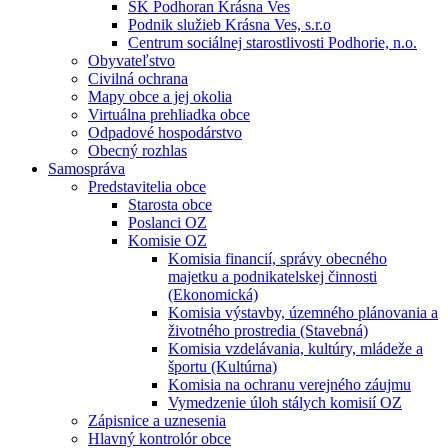
ŠK Podhoran Krásna Ves
Podnik služieb Krásna Ves, s.r.o
Centrum sociálnej starostlivosti Podhorie, n.o.
Obyvateľstvo
Civilná ochrana
Mapy obce a jej okolia
Virtuálna prehliadka obce
Odpadové hospodárstvo
Obecný rozhlas
Samospráva
Predstavitelia obce
Starosta obce
Poslanci OZ
Komisie OZ
Komisia financií, správy obecného
majetku a podnikatelskej činnosti
(Ekonomická)
Komisia výstavby, územného plánovania a
životného prostredia (Stavebná)
Komisia vzdelávania, kultúry, mládeže a
športu (Kultúrna)
Komisia na ochranu verejného záujmu
Vymedzenie úloh stálych komisií OZ
Zápisnice a uznesenia
Hlavný kontrolór obce