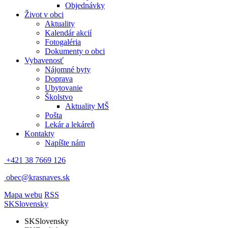
Objednávky
Život v obci
Aktuality
Kalendár akcií
Fotogaléria
Dokumenty o obci
Vybavenosť
Nájomné byty
Doprava
Ubytovanie
Školstvo
Aktuality MŠ
Pošta
Lekár a lekáreň
Kontakty
Napíšte nám
+421 38 7669 126
obec@krasnaves.sk
Mapa webu
RSS
SK
Slovensky
SK
Slovensky