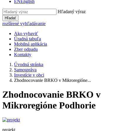
EN
English
Hľadaný výraz
Hľadať
rozšírené vyhľadávanie
Ako vybaviť
Úradná tabuľa
Mobilná aplikácia
Zber odpadu
Kontakty
Úvodná stránka
Samospráva
Investície v obci
Zhodnocovanie BRKO v Mikroregióne...
Zhodnocovanie BRKO v
Mikroregióne Podhorie
projekt