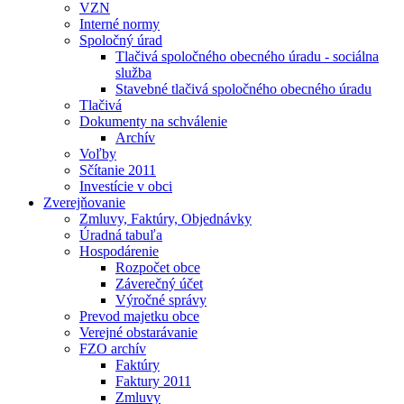
VZN
Interné normy
Spoločný úrad
Tlačivá spoločného obecného úradu - sociálna
služba
Stavebné tlačivá spoločného obecného úradu
Tlačivá
Dokumenty na schválenie
Archív
Voľby
Sčítanie 2011
Investície v obci
Zverejňovanie
Zmluvy, Faktúry, Objednávky
Úradná tabuľa
Hospodárenie
Rozpočet obce
Záverečný účet
Výročné správy
Prevod majetku obce
Verejné obstarávanie
FZO archív
Faktúry
Faktury 2011
Zmluvy