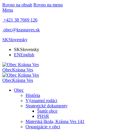
Rovno na obsah
Rovno na menu
Menu
+421 38 7669 126
obec@krasnaves.sk
SK
Slovensky
SK
Slovensky
EN
English
Obec
Krásna Ves
Obec
Krásna Ves
Obec
História
Významní rodáci
Strategické dokumenty
Štatút obce
PHSR
Materská škola, Krásna Ves 141
Organizácie v obci