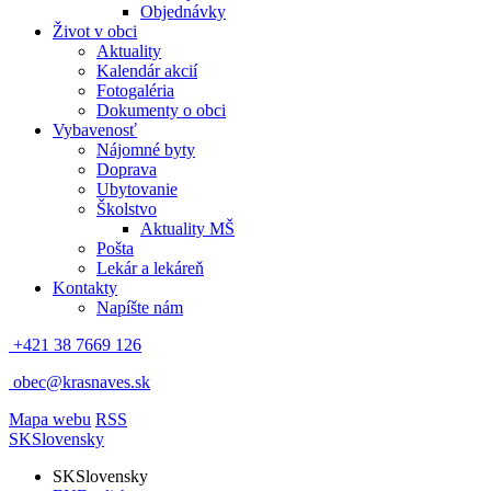
Objednávky
Život v obci
Aktuality
Kalendár akcií
Fotogaléria
Dokumenty o obci
Vybavenosť
Nájomné byty
Doprava
Ubytovanie
Školstvo
Aktuality MŠ
Pošta
Lekár a lekáreň
Kontakty
Napíšte nám
+421 38 7669 126
obec@krasnaves.sk
Mapa webu
RSS
SK
Slovensky
SK
Slovensky