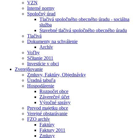
VZN
Interné normy
Spoločný úrad
Tlačivá spoločného obecného úradu - sociálna
služba
Stavebné tlačivá spoločného obecného úradu
Tlačivá
Dokumenty na schválenie
Archív
Voľby
Sčítanie 2011
Investície v obci
Zverejňovanie
Zmluvy, Faktúry, Objednávky
Úradná tabuľa
Hospodárenie
Rozpočet obce
Záverečný účet
Výročné správy
Prevod majetku obce
Verejné obstarávanie
FZO archív
Faktúry
Faktury 2011
Zmluvy