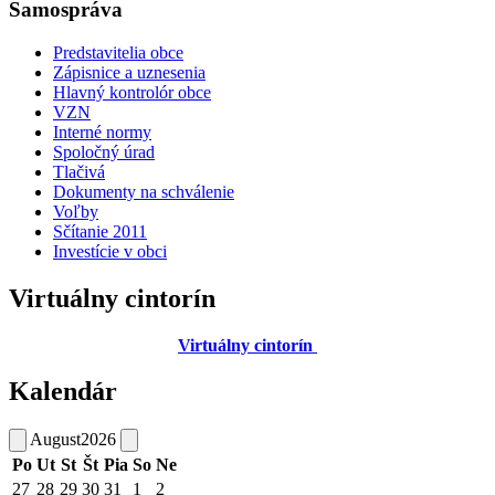
Samospráva
Predstavitelia obce
Zápisnice a uznesenia
Hlavný kontrolór obce
VZN
Interné normy
Spoločný úrad
Tlačivá
Dokumenty na schválenie
Voľby
Sčítanie 2011
Investície v obci
Virtuálny cintorín
Virtuálny cintorín
Kalendár
August
2026
Po
Ut
St
Št
Pia
So
Ne
27
28
29
30
31
1
2