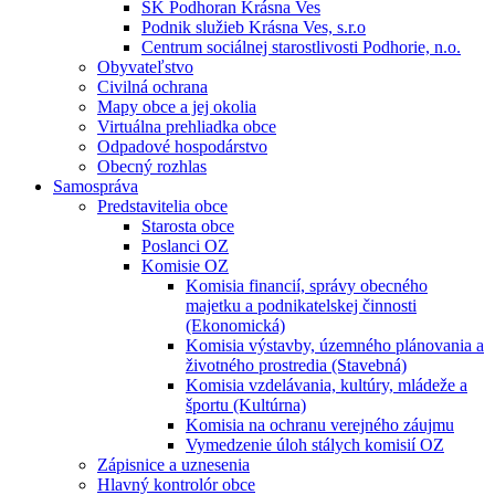
ŠK Podhoran Krásna Ves
Podnik služieb Krásna Ves, s.r.o
Centrum sociálnej starostlivosti Podhorie, n.o.
Obyvateľstvo
Civilná ochrana
Mapy obce a jej okolia
Virtuálna prehliadka obce
Odpadové hospodárstvo
Obecný rozhlas
Samospráva
Predstavitelia obce
Starosta obce
Poslanci OZ
Komisie OZ
Komisia financií, správy obecného
majetku a podnikatelskej činnosti
(Ekonomická)
Komisia výstavby, územného plánovania a
životného prostredia (Stavebná)
Komisia vzdelávania, kultúry, mládeže a
športu (Kultúrna)
Komisia na ochranu verejného záujmu
Vymedzenie úloh stálych komisií OZ
Zápisnice a uznesenia
Hlavný kontrolór obce