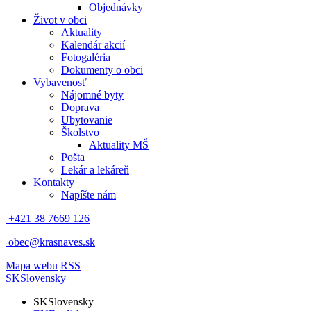
Objednávky
Život v obci
Aktuality
Kalendár akcií
Fotogaléria
Dokumenty o obci
Vybavenosť
Nájomné byty
Doprava
Ubytovanie
Školstvo
Aktuality MŠ
Pošta
Lekár a lekáreň
Kontakty
Napíšte nám
+421 38 7669 126
obec@krasnaves.sk
Mapa webu
RSS
SK
Slovensky
SK
Slovensky