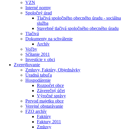
VZN
Interné normy
Spoločný úrad
Tlačivá spoločného obecného úradu - sociálna
služba
Stavebné tlačivá spoločného obecného úradu
Tlačivá
Dokumenty na schválenie
Archív
Voľby
Sčítanie 2011
Investície v obci
Zverejňovanie
Zmluvy, Faktúry, Objednávky
Úradná tabuľa
Hospodárenie
Rozpočet obce
Záverečný účet
Výročné správy
Prevod majetku obce
Verejné obstarávanie
FZO archív
Faktúry
Faktury 2011
Zmluvy