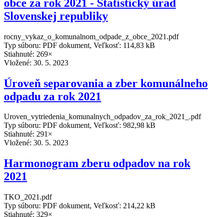
obce za rok 2021 - Štatistický úrad
Slovenskej republiky
rocny_vykaz_o_komunalnom_odpade_z_obce_2021.pdf
Typ súboru: PDF dokument, Veľkosť: 114,83 kB
Stiahnuté: 269×
Vložené:
30. 5. 2023
Úroveň separovania a zber komunálneho
odpadu za rok 2021
Uroven_vytriedenia_komunalnych_odpadov_za_rok_2021_.pdf
Typ súboru: PDF dokument, Veľkosť: 982,98 kB
Stiahnuté: 291×
Vložené:
30. 5. 2023
Harmonogram zberu odpadov na rok
2021
TKO_2021.pdf
Typ súboru: PDF dokument, Veľkosť: 214,22 kB
Stiahnuté: 329×