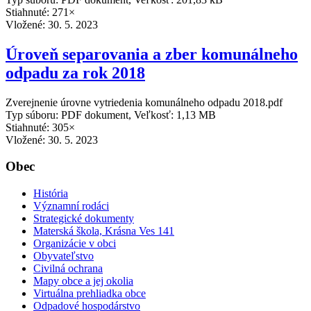
Stiahnuté: 271×
Vložené:
30. 5. 2023
Úroveň separovania a zber komunálneho
odpadu za rok 2018
Zverejnenie úrovne vytriedenia komunálneho odpadu 2018.pdf
Typ súboru: PDF dokument, Veľkosť: 1,13 MB
Stiahnuté: 305×
Vložené:
30. 5. 2023
Obec
História
Významní rodáci
Strategické dokumenty
Materská škola, Krásna Ves 141
Organizácie v obci
Obyvateľstvo
Civilná ochrana
Mapy obce a jej okolia
Virtuálna prehliadka obce
Odpadové hospodárstvo