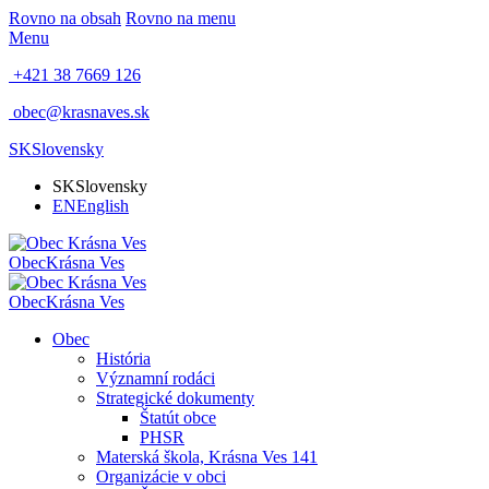
Rovno na obsah
Rovno na menu
Menu
+421 38 7669 126
obec@krasnaves.sk
SK
Slovensky
SK
Slovensky
EN
English
Obec
Krásna Ves
Obec
Krásna Ves
Obec
História
Významní rodáci
Strategické dokumenty
Štatút obce
PHSR
Materská škola, Krásna Ves 141
Organizácie v obci