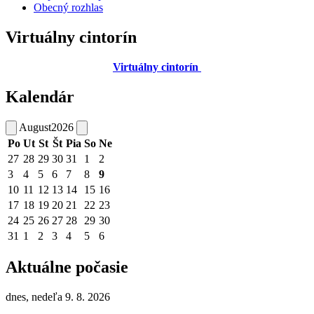
Obecný rozhlas
Virtuálny cintorín
Virtuálny cintorín
Kalendár
August
2026
Po
Ut
St
Št
Pia
So
Ne
27
28
29
30
31
1
2
3
4
5
6
7
8
9
10
11
12
13
14
15
16
17
18
19
20
21
22
23
24
25
26
27
28
29
30
31
1
2
3
4
5
6
Aktuálne počasie
dnes, nedeľa 9. 8. 2026