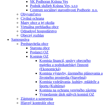
ŠK Podhoran Krásna Ves
Podnik služieb Krásna Ves, s.r.o
Centrum sociálnej starostlivosti Podhorie, n.o.
Obyvateľstvo
Civilná ochrana
Mapy obce a jej okolia
Virtuálna prehliadka obce
Odpadové hospodárstvo
Obecný rozhlas
Samospráva
Predstavitelia obce
Starosta obce
Poslanci OZ
Komisie OZ
Komisia financií, správy obecného
majetku a podnikatelskej činnosti
(Ekonomická)
Komisia výstavby, územného plánovania a
životného prostredia (Stavebná)
Komisia vzdelávania, kultúry, mládeže a
športu (Kultúrna)
Komisia na ochranu verejného záujmu
Vymedzenie úloh stálych komisií OZ
Zápisnice a uznesenia
Hlavný kontrolór obce