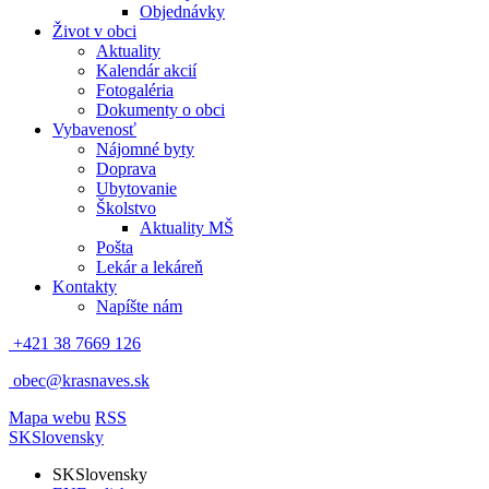
Objednávky
Život v obci
Aktuality
Kalendár akcií
Fotogaléria
Dokumenty o obci
Vybavenosť
Nájomné byty
Doprava
Ubytovanie
Školstvo
Aktuality MŠ
Pošta
Lekár a lekáreň
Kontakty
Napíšte nám
+421 38 7669 126
obec@krasnaves.sk
Mapa webu
RSS
SK
Slovensky
SK
Slovensky