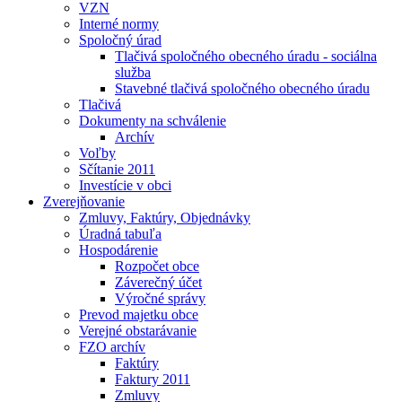
VZN
Interné normy
Spoločný úrad
Tlačivá spoločného obecného úradu - sociálna
služba
Stavebné tlačivá spoločného obecného úradu
Tlačivá
Dokumenty na schválenie
Archív
Voľby
Sčítanie 2011
Investície v obci
Zverejňovanie
Zmluvy, Faktúry, Objednávky
Úradná tabuľa
Hospodárenie
Rozpočet obce
Záverečný účet
Výročné správy
Prevod majetku obce
Verejné obstarávanie
FZO archív
Faktúry
Faktury 2011
Zmluvy