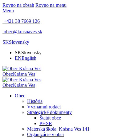
Rovno na obsah
Rovno na menu
Menu
+421 38 7669 126
obec@krasnaves.sk
SK
Slovensky
SK
Slovensky
EN
English
Obec
Krásna Ves
Obec
Krásna Ves
Obec
História
Významní rodáci
Strategické dokumenty
Štatút obce
PHSR
Materská škola, Krásna Ves 141
Organizácie v obci