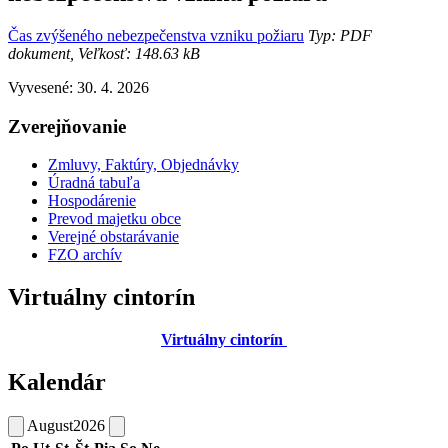
Čas zvýšeného nebezpečenstva vzniku požiaru
Typ: PDF
dokument, Veľkosť: 148.63 kB
Vyvesené: 30. 4. 2026
Zverejňovanie
Zmluvy, Faktúry, Objednávky
Úradná tabuľa
Hospodárenie
Prevod majetku obce
Verejné obstarávanie
FZO archív
Virtuálny cintorín
Virtuálny cintorín
Kalendár
August
2026