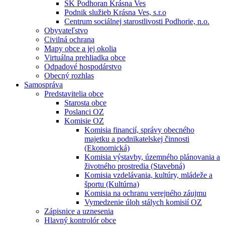
ŠK Podhoran Krásna Ves
Podnik služieb Krásna Ves, s.r.o
Centrum sociálnej starostlivosti Podhorie, n.o.
Obyvateľstvo
Civilná ochrana
Mapy obce a jej okolia
Virtuálna prehliadka obce
Odpadové hospodárstvo
Obecný rozhlas
Samospráva
Predstavitelia obce
Starosta obce
Poslanci OZ
Komisie OZ
Komisia financií, správy obecného
majetku a podnikatelskej činnosti
(Ekonomická)
Komisia výstavby, územného plánovania a
životného prostredia (Stavebná)
Komisia vzdelávania, kultúry, mládeže a
športu (Kultúrna)
Komisia na ochranu verejného záujmu
Vymedzenie úloh stálych komisií OZ
Zápisnice a uznesenia
Hlavný kontrolór obce