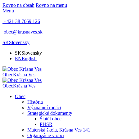
Rovno na obsah
Rovno na menu
Menu
+421 38 7669 126
obec@krasnaves.sk
SK
Slovensky
SK
Slovensky
EN
English
Obec
Krásna Ves
Obec
Krásna Ves
Obec
História
Významní rodáci
Strategické dokumenty
Štatút obce
PHSR
Materská škola, Krásna Ves 141
Organizácie v obci