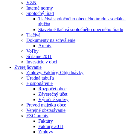
VZN
Interné normy
Spoločný úrad
Tlačivá spoločného obecného úradu - sociálna
služba
Stavebné tlačivá spoločného obecného úradu
Tlačivá
Dokumenty na schválenie
Archív
Voľby
Sčítanie 2011
Investície v obci
Zverejňovanie
Zmluvy, Faktúry, Objednávky
Úradná tabuľa
Hospodárenie
Rozpočet obce
Záverečný účet
Výročné správy
Prevod majetku obce
Verejné obstarávanie
FZO archív
Faktúry
Faktury 2011
Zmluvy