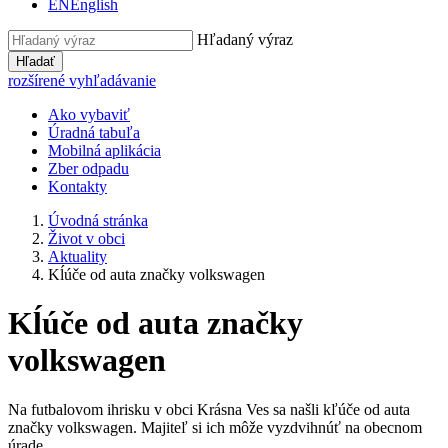
EN
English
Hľadaný výraz
Hľadať
rozšírené vyhľadávanie
Ako vybaviť
Úradná tabuľa
Mobilná aplikácia
Zber odpadu
Kontakty
Úvodná stránka
Život v obci
Aktuality
Kĺúče od auta značky volkswagen
Kĺúče od auta značky
volkswagen
Na futbalovom ihrisku v obci Krásna Ves sa našli kľúče od auta
značky volkswagen. Majiteľ si ich môže vyzdvihnúť na obecnom
úrade.