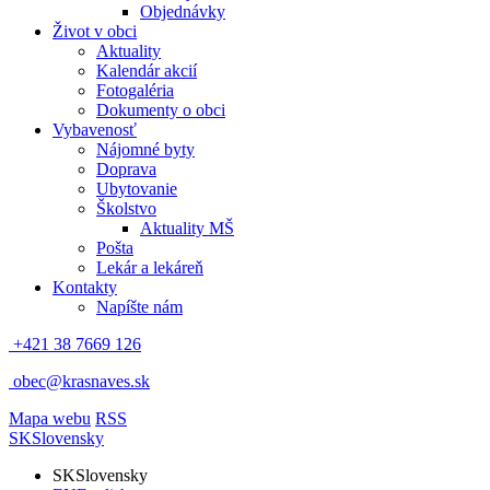
Objednávky
Život v obci
Aktuality
Kalendár akcií
Fotogaléria
Dokumenty o obci
Vybavenosť
Nájomné byty
Doprava
Ubytovanie
Školstvo
Aktuality MŠ
Pošta
Lekár a lekáreň
Kontakty
Napíšte nám
+421 38 7669 126
obec@krasnaves.sk
Mapa webu
RSS
SK
Slovensky
SK
Slovensky