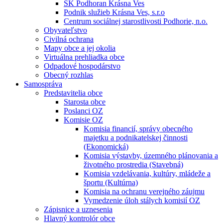
ŠK Podhoran Krásna Ves
Podnik služieb Krásna Ves, s.r.o
Centrum sociálnej starostlivosti Podhorie, n.o.
Obyvateľstvo
Civilná ochrana
Mapy obce a jej okolia
Virtuálna prehliadka obce
Odpadové hospodárstvo
Obecný rozhlas
Samospráva
Predstavitelia obce
Starosta obce
Poslanci OZ
Komisie OZ
Komisia financií, správy obecného
majetku a podnikatelskej činnosti
(Ekonomická)
Komisia výstavby, územného plánovania a
životného prostredia (Stavebná)
Komisia vzdelávania, kultúry, mládeže a
športu (Kultúrna)
Komisia na ochranu verejného záujmu
Vymedzenie úloh stálych komisií OZ
Zápisnice a uznesenia
Hlavný kontrolór obce