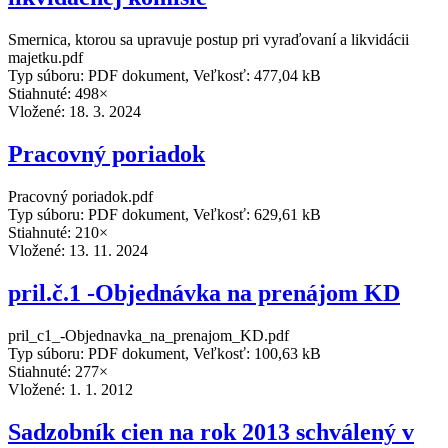
Smernica, ktorou sa upravuje postup pri vyraďovaní a likvidácii
majetku.pdf
Typ súboru: PDF dokument, Veľkosť: 477,04 kB
Stiahnuté: 498×
Vložené:
18. 3. 2024
Pracovný poriadok
Pracovný poriadok.pdf
Typ súboru: PDF dokument, Veľkosť: 629,61 kB
Stiahnuté: 210×
Vložené:
13. 11. 2024
pril.č.1 -Objednávka na prenájom KD
pril_c1_-Objednavka_na_prenajom_KD.pdf
Typ súboru: PDF dokument, Veľkosť: 100,63 kB
Stiahnuté: 277×
Vložené:
1. 1. 2012
Sadzobník cien na rok 2013 schválený v