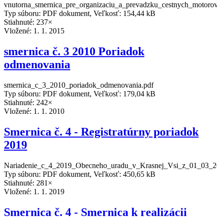
vnutorna_smernica_pre_organizaciu_a_prevadzku_cestnych_motorov
Typ súboru: PDF dokument, Veľkosť: 154,44 kB
Stiahnuté: 237×
Vložené:
1. 1. 2015
smernica č. 3 2010 Poriadok
odmenovania
smernica_c_3_2010_poriadok_odmenovania.pdf
Typ súboru: PDF dokument, Veľkosť: 179,04 kB
Stiahnuté: 242×
Vložené:
1. 1. 2010
Smernica č. 4 - Registratúrny poriadok
2019
Nariadenie_c_4_2019_Obecneho_uradu_v_Krasnej_Vsi_z_01_03_201
Typ súboru: PDF dokument, Veľkosť: 450,65 kB
Stiahnuté: 281×
Vložené:
1. 1. 2019
Smernica č. 4 - Smernica k realizácii