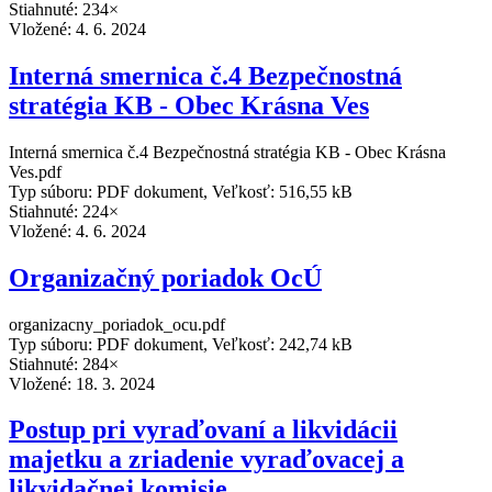
Stiahnuté: 234×
Vložené:
4. 6. 2024
Interná smernica č.4 Bezpečnostná
stratégia KB - Obec Krásna Ves
Interná smernica č.4 Bezpečnostná stratégia KB - Obec Krásna
Ves.pdf
Typ súboru: PDF dokument, Veľkosť: 516,55 kB
Stiahnuté: 224×
Vložené:
4. 6. 2024
Organizačný poriadok OcÚ
organizacny_poriadok_ocu.pdf
Typ súboru: PDF dokument, Veľkosť: 242,74 kB
Stiahnuté: 284×
Vložené:
18. 3. 2024
Postup pri vyraďovaní a likvidácii
majetku a zriadenie vyraďovacej a
likvidačnej komisie