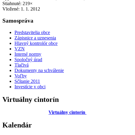
Stiahnuté: 219×
Vložené:
1. 1. 2012
Samospráva
Predstavitelia obce
Zápisnice a uznesenia
Hlavný kontrolór obce
VZN
Interné normy
Spoločný úrad
Tlačivá
Dokumenty na schválenie
Voľby
Sčítanie 2011
Investície v obci
Virtuálny cintorín
Virtuálny cintorín
Kalendár