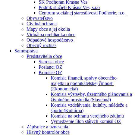
ŠK Podhoran Krásna Ves
Podnik služieb Krásna Ves, s.r.o
Centrum sociálnej starostlivosti Podhorie, n.o.
Obyvateľstvo
Civilná ochrana
Mapy obce a jej okolia
Virtuálna prehliadka obce
Odpadové hospodárstvo
Obecný rozhlas
Samospráva
Predstavitelia obce
Starosta obce
Poslanci OZ
Komisie OZ
Komisia financií, správy obecného
majetku a podnikatelskej činnosti
(Ekonomická)
Komisia výstavby, územného plánovania a
životného prostredia (Stavebná)
Komisia vzdelávania, kultúry, mládeže a
športu (Kultúrna)
Komisia na ochranu verejného záujmu
Vymedzenie úloh stálych komisií OZ
Zápisnice a uznesenia
Hlavný kontrolór obce