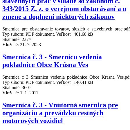
stavebných prác v súlade so zákonom č.
343/2015 Z. z. o verejnom obstarávaní a o
zmene a doplnení niektorých zákonov
Smernica_pre_obstaravanie_tovarov,_sluzieb_a_stavebnych_prac.pdf
Typ súboru: PDF dokument, Veľkosť: 401,68 kB
Stiahnuté: 237×
Vložené:
21. 7. 2023
Smernica č. 3 - Smernicu vedenia
pokladnice Obce Krásna Ves
Smernica_c_3_Smernicu_vedenia_pokladnice_Obce_Krasna_Ves.pd
Typ súboru: PDF dokument, Veľkosť: 140,41 kB
Stiahnuté: 360×
Vložené:
1. 1. 2011
Smernica č. 3 - Vnútorná smernica pre
organizáciu a prevádzku cestných
motorových vozidiel