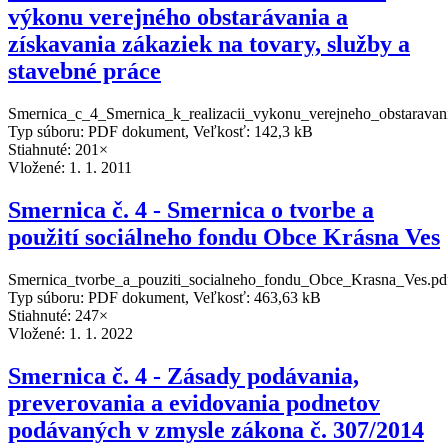
výkonu verejného obstarávania a
získavania zákaziek na tovary, služby a
stavebné práce
Smernica_c_4_Smernica_k_realizacii_vykonu_verejneho_obstaravani
Typ súboru: PDF dokument, Veľkosť: 142,3 kB
Stiahnuté: 201×
Vložené:
1. 1. 2011
Smernica č. 4 - Smernica o tvorbe a
použití sociálneho fondu Obce Krásna Ves
Smernica_tvorbe_a_pouziti_socialneho_fondu_Obce_Krasna_Ves.pd
Typ súboru: PDF dokument, Veľkosť: 463,63 kB
Stiahnuté: 247×
Vložené:
1. 1. 2022
Smernica č. 4 - Zásady podávania,
preverovania a evidovania podnetov
podávaných v zmysle zákona č. 307/2014