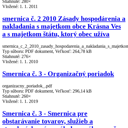
Stiahnuté: 280×
Vložené:
1. 1. 2011
smernica č. 2 2010 Zásady hospodárenia a
nakladania s majetkom obce Krásna Ves
a s majetkom štátu, ktorý obec užíva
smernica_c_2_2010_zasady_hospodarenia_a_nakladania_s_majetkom
Typ súboru: PDF dokument, Veľkosť: 264,78 kB
Stiahnuté: 276×
Vložené:
1. 1. 2010
Smernica č. 3 - Organizačný poriadok
organizacny_poriadok_.pdf
Typ súboru: PDF dokument, Veľkosť: 296,14 kB
Stiahnuté: 260×
Vložené:
1. 1. 2019
Smernica č. 3 - Smernica pre
obstarávanie tovarov, služieb a