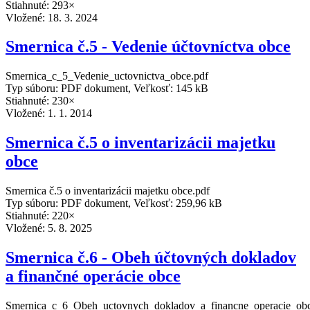
Stiahnuté: 293×
Vložené:
18. 3. 2024
Smernica č.5 - Vedenie účtovníctva obce
Smernica_c_5_Vedenie_uctovnictva_obce.pdf
Typ súboru: PDF dokument, Veľkosť: 145 kB
Stiahnuté: 230×
Vložené:
1. 1. 2014
Smernica č.5 o inventarizácii majetku
obce
Smernica č.5 o inventarizácii majetku obce.pdf
Typ súboru: PDF dokument, Veľkosť: 259,96 kB
Stiahnuté: 220×
Vložené:
5. 8. 2025
Smernica č.6 - Obeh účtovných dokladov
a finančné operácie obce
Smernica_c_6_Obeh_uctovnych_dokladov_a_financne_operacie_obc