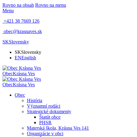
Rovno na obsah
Rovno na menu
Menu
+421 38 7669 126
obec@krasnaves.sk
SK
Slovensky
SK
Slovensky
EN
English
Obec
Krásna Ves
Obec
Krásna Ves
Obec
História
Významní rodáci
Strategické dokumenty
Štatút obce
PHSR
Materská škola, Krásna Ves 141
Organizácie v obci