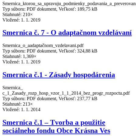
Smernica_ktorou_sa_upravuju_podmienky_podavania_a_preverovan
Typ súboru: PDF dokument, Veľkosť: 189,75 kB
Stiahnuté: 210×
Vložené:
1. 1. 2019
Smernica č. 7 - O adaptačnom vzdelávaní
Smernica_o_aadaptačnom_vzdelavani.pdf
Typ súboru: PDF dokument, Veľkosť: 324,88 kB
Stiahnuté: 1,369×
Vložené:
1. 1. 2019
Smernica č.1 - Zásady hospodárenia
Smernica_
c_1_Zasady_rozp_hosp_vzor_1_1_2014_bez_progr_rozpoctu.pdf
Typ súboru: PDF dokument, Veľkosť: 237,77 kB
Stiahnuté: 213×
Vložené:
1. 1. 2014
Smernica č.1 – Tvorba a použitie
sociálneho fondu Obce Krásna Ves