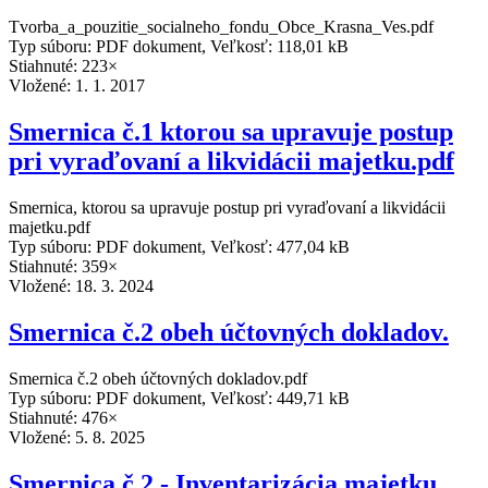
Tvorba_a_pouzitie_socialneho_fondu_Obce_Krasna_Ves.pdf
Typ súboru: PDF dokument, Veľkosť: 118,01 kB
Stiahnuté: 223×
Vložené:
1. 1. 2017
Smernica č.1 ktorou sa upravuje postup
pri vyraďovaní a likvidácii majetku.pdf
Smernica, ktorou sa upravuje postup pri vyraďovaní a likvidácii
majetku.pdf
Typ súboru: PDF dokument, Veľkosť: 477,04 kB
Stiahnuté: 359×
Vložené:
18. 3. 2024
Smernica č.2 obeh účtovných dokladov.
Smernica č.2 obeh účtovných dokladov.pdf
Typ súboru: PDF dokument, Veľkosť: 449,71 kB
Stiahnuté: 476×
Vložené:
5. 8. 2025
Smernica č.2 - Inventarizácia majetku