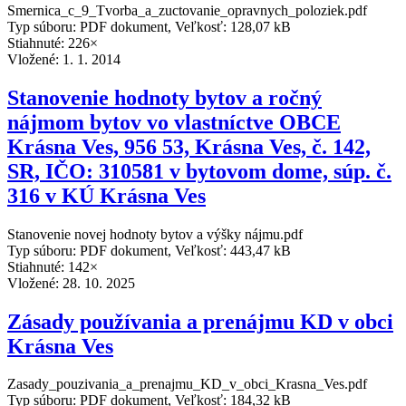
Smernica_c_9_Tvorba_a_zuctovanie_opravnych_poloziek.pdf
Typ súboru: PDF dokument, Veľkosť: 128,07 kB
Stiahnuté: 226×
Vložené:
1. 1. 2014
Stanovenie hodnoty bytov a ročný
nájmom bytov vo vlastníctve OBCE
Krásna Ves, 956 53, Krásna Ves, č. 142,
SR, IČO: 310581 v bytovom dome, súp. č.
316 v KÚ Krásna Ves
Stanovenie novej hodnoty bytov a výšky nájmu.pdf
Typ súboru: PDF dokument, Veľkosť: 443,47 kB
Stiahnuté: 142×
Vložené:
28. 10. 2025
Zásady používania a prenájmu KD v obci
Krásna Ves
Zasady_pouzivania_a_prenajmu_KD_v_obci_Krasna_Ves.pdf
Typ súboru: PDF dokument, Veľkosť: 184,32 kB