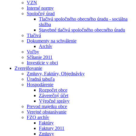
VZN
Interné normy
Spoločný úrad
Tlačivá spoločného obecného úradu - sociálna
služba
Stavebné tlačivá spoločného obecného úradu
Tlačivá
Dokumenty na schválenie
Archív
Voľby
Sčítanie 2011
Investície v obci
Zverejňovanie
Zmluvy, Faktúry, Objednávky
Úradná tabuľa
Hospodárenie
Rozpočet obce
Záverečný účet
Výročné správy
Prevod majetku obce
Verejné obstarávanie
FZO archív
Faktúry
Faktury 2011
Zmluvy