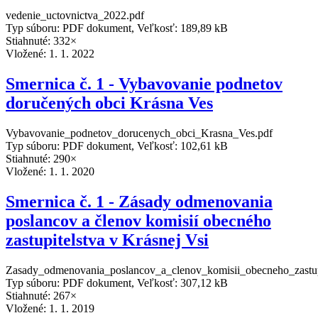
vedenie_uctovnictva_2022.pdf
Typ súboru: PDF dokument, Veľkosť: 189,89 kB
Stiahnuté: 332×
Vložené:
1. 1. 2022
Smernica č. 1 - Vybavovanie podnetov
doručených obci Krásna Ves
Vybavovanie_podnetov_dorucenych_obci_Krasna_Ves.pdf
Typ súboru: PDF dokument, Veľkosť: 102,61 kB
Stiahnuté: 290×
Vložené:
1. 1. 2020
Smernica č. 1 - Zásady odmenovania
poslancov a členov komisií obecného
zastupitelstva v Krásnej Vsi
Zasady_odmenovania_poslancov_a_clenov_komisii_obecneho_zastup
Typ súboru: PDF dokument, Veľkosť: 307,12 kB
Stiahnuté: 267×
Vložené:
1. 1. 2019