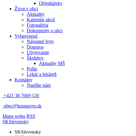
Objednávky
Život v obci
Aktuality
Kalendár akcií
Fotogaléria
Dokumenty o obci
Vybavenosť
Nájomné byty
Doprava
Ubytovanie
Školstvo
Aktuality MŠ
Pošta
Lekár a lekáreň
Kontakty
Napíšte nám
+421 38 7669 126
obec@krasnaves.sk
Mapa webu
RSS
SK
Slovensky
SK
Slovensky