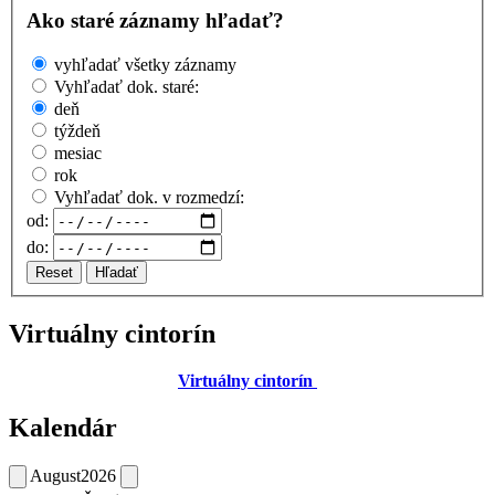
Ako staré záznamy hľadať?
vyhľadať všetky záznamy
Vyhľadať dok. staré:
deň
týždeň
mesiac
rok
Vyhľadať dok. v rozmedzí:
od:
do:
Reset
Hľadať
Virtuálny cintorín
Virtuálny cintorín
Kalendár
August
2026