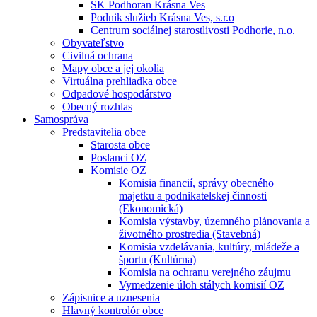
ŠK Podhoran Krásna Ves
Podnik služieb Krásna Ves, s.r.o
Centrum sociálnej starostlivosti Podhorie, n.o.
Obyvateľstvo
Civilná ochrana
Mapy obce a jej okolia
Virtuálna prehliadka obce
Odpadové hospodárstvo
Obecný rozhlas
Samospráva
Predstavitelia obce
Starosta obce
Poslanci OZ
Komisie OZ
Komisia financií, správy obecného
majetku a podnikatelskej činnosti
(Ekonomická)
Komisia výstavby, územného plánovania a
životného prostredia (Stavebná)
Komisia vzdelávania, kultúry, mládeže a
športu (Kultúrna)
Komisia na ochranu verejného záujmu
Vymedzenie úloh stálych komisií OZ
Zápisnice a uznesenia
Hlavný kontrolór obce