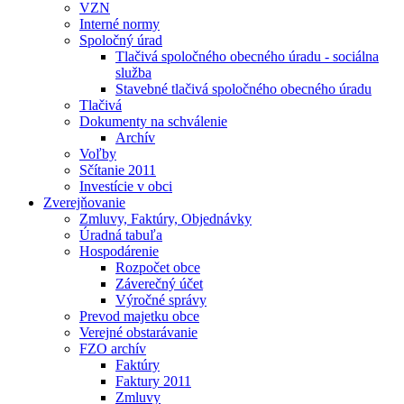
VZN
Interné normy
Spoločný úrad
Tlačivá spoločného obecného úradu - sociálna
služba
Stavebné tlačivá spoločného obecného úradu
Tlačivá
Dokumenty na schválenie
Archív
Voľby
Sčítanie 2011
Investície v obci
Zverejňovanie
Zmluvy, Faktúry, Objednávky
Úradná tabuľa
Hospodárenie
Rozpočet obce
Záverečný účet
Výročné správy
Prevod majetku obce
Verejné obstarávanie
FZO archív
Faktúry
Faktury 2011
Zmluvy