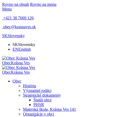
Rovno na obsah
Rovno na menu
Menu
+421 38 7669 126
obec@krasnaves.sk
SK
Slovensky
SK
Slovensky
EN
English
Obec
Krásna Ves
Obec
Krásna Ves
Obec
História
Významní rodáci
Strategické dokumenty
Štatút obce
PHSR
Materská škola, Krásna Ves 141
Organizácie v obci